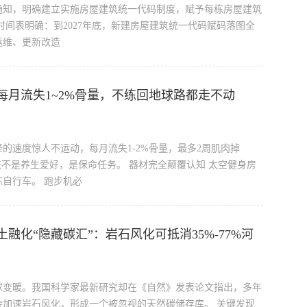
通知，明确建立实施房屋建筑统一代码制度，赋予每栋房屋建筑
时间表明确：到2027年底，新建房屋建筑统一代码赋码落图全
运维、更新改造
每月流失1~2%骨量，不练回地球路都走不动
的速度惊人不运动，每月流失1-2%骨量，最多2周肌肉掉
来不是养生爱好，是保命任务。 器材完全颠覆认知 太空健身房
自行车。 跑步机必
融化“隐藏碳汇”：岩石风化可抵消35%-77%河
球变暖。我国科学家最新研究却在《自然》发表论文指出，多年
加速岩石风化，形成一个被忽视的天然碳储存库。 关键发现