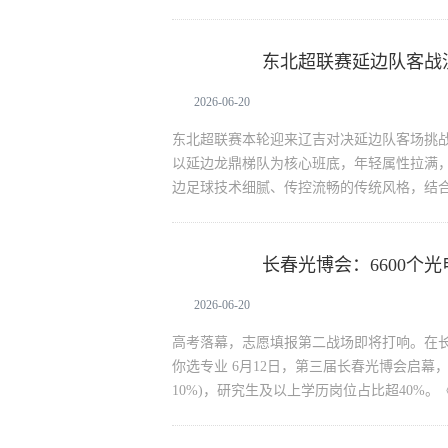
东北超联赛延边队客战
生活资讯
2026-06-20
东北超联赛本轮迎来辽吉对决延边队客场挑战
以延边龙鼎梯队为核心班底，年轻属性拉满，
边足球技术细腻、传控流畅的传统风格，结
长春光博会：6600个
生活资讯
赛道
2026-06-20
高考落幕，志愿填报第二战场即将打响。在长
你选专业 6月12日，第三届长春光博会启幕，
10%)，研究生及以上学历岗位占比超40%