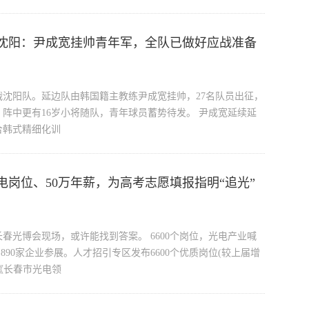
沈阳：尹成宽挂帅青年军，全队已做好应战准备
沈阳队。延边队由韩国籍主教练尹成宽挂帅，27名队员出征，
阵中更有16岁小将随队，青年球员蓄势待发。 尹成宽延续延
合韩式精细化训
光电岗位、50万年薪，为高考志愿填报指明“追光”
春光博会现场，或许能找到答案。 6600个岗位，光电产业喊
890家企业参展。人才招引专区发布6600个优质岗位(较上届增
。《长春市光电领