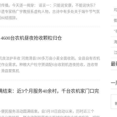
传播。今天逐一揭穿： 谣言一：只能说安康，不能说快乐？
非遗专家杨广宇教授系虚构人物，古诗中有多处关于端午节气氛
需纠结措辞。
，4600台农机昼夜抢收颗粒归仓
机良法护丰收 河南滑县180多万亩小麦全面收割。全县自有农机
最
本满足作业需求。种粮大户杜守赟调配6台收割机连夜抢收，连收带
。滑县聚焦机
一
满结束：近3个月服务40余村，千台农机家门口完
乡便民服务活动圆满结束。自3月18日启动以来，历时近三个