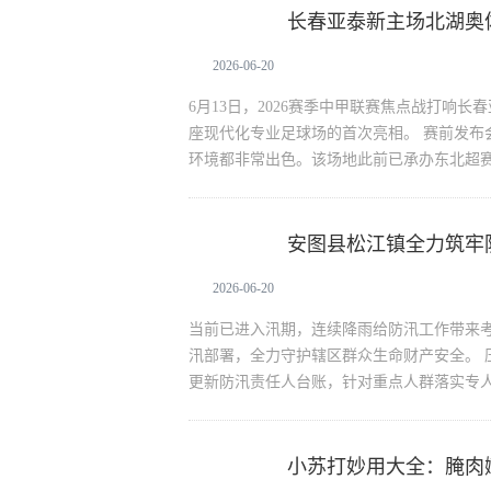
长春亚泰新主场北湖奥
生活资讯
2026-06-20
6月13日，2026赛季中甲联赛焦点战打响
座现代化专业足球场的首次亮相。 赛前发布
环境都非常出色。该场地此前已承办东北超
安图县松江镇全力筑牢防
生活资讯
2026-06-20
当前已进入汛期，连续降雨给防汛工作带来
汛部署，全力守护辖区群众生命财产安全。 
更新防汛责任人台账，针对重点人群落实专
小苏打妙用大全：腌肉
生活资讯