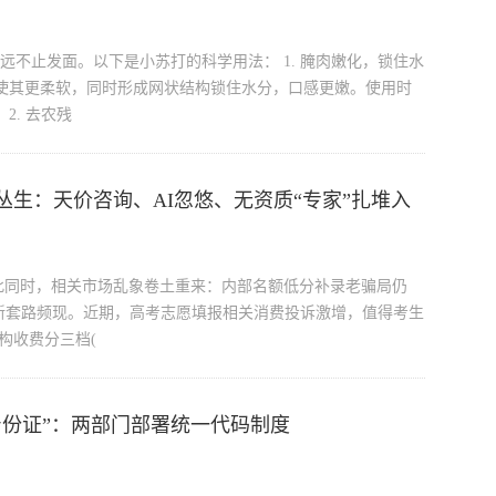
远不止发面。以下是小苏打的科学用法： 1. 腌肉嫩化，锁住水
使其更柔软，同时形成网状结构锁住水分，口感更嫩。使用时
2. 去农残
生：天价咨询、AI忽悠、无资质“专家”扎堆入
此同时，相关市场乱象卷土重来：内部名额低分补录老骗局仍
新套路频现。近期，高考志愿填报相关消费投诉激增，值得考生
构收费分三档(
身份证”：两部门部署统一代码制度