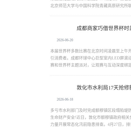
北京师范大学与中国科学院青藏高原研究所
成都商家巧借世界杯时
生活资讯
2026-06-20
本届世界杯多数比赛在北京时间凌晨至上午
引消费者。成都环球中心巨型室内LED屏滚
赛和世界杯主题派对，让观赛与互动深度绑
敦化市水利局17天抢修
生活资讯
2026-06-18
多亏市水利部门及时完成额穆镇区段塌陷堤防
生命财产安全!近日，敦化市额穆镇政府相关
力量开展常态化汛前隐患排查。4月27日，