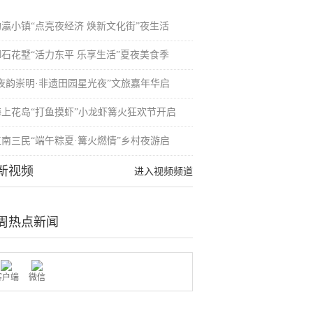
均瀛小镇“点亮夜经济 焕新文化街”夜生活
御石花墅“活力东平 乐享生活”夏夜美食季
“夜韵崇明·非遗田园星光夜”文旅嘉年华启
海上花岛“打鱼摸虾”小龙虾篝火狂欢节开启
江南三民“端午粽夏·篝火燃情”乡村夜游启
新视频
进入视频频道
周热点新闻
客户端
微信