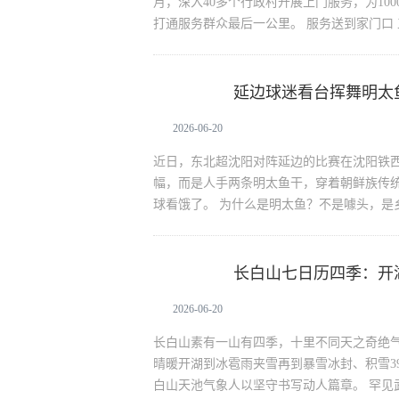
月，深入40多个行政村开展上门服务，为1
打通服务群众最后一公里。 服务送到家门口
延边球迷看台挥舞明太
生活资讯
2026-06-20
近日，东北超沈阳对阵延边的比赛在沈阳铁
幅，而是人手两条明太鱼干，穿着朝鲜族传
球看饿了。 为什么是明太鱼？不是噱头，是
长白山七日历四季：开
生活资讯
2026-06-20
长白山素有一山有四季，十里不同天之奇绝
晴暖开湖到冰雹雨夹雪再到暴雪冰封、积雪3
白山天池气象人以坚守书写动人篇章。 罕见