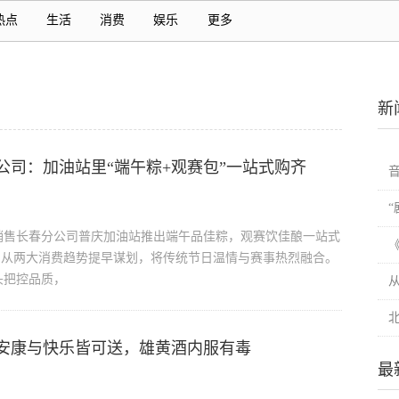
热点
生活
消费
娱乐
更多
新
公司：加油站里“端午粽+观赛包”一站式购齐
销售长春分公司普庆加油站推出端午品佳粽，观赛饮佳酿一站式
即从两大消费趋势提早谋划，将传统节日温情与赛事热烈融合。
头把控品质，
安康与快乐皆可送，雄黄酒内服有毒
最