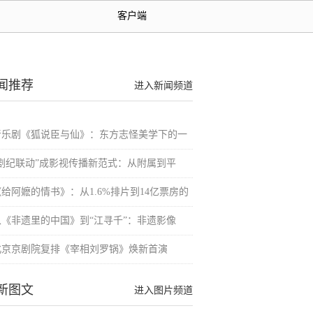
客户端
闻推荐
进入新闻频道
音乐剧《狐说臣与仙》：东方志怪美学下的一
“剧纪联动”成影视传播新范式：从附属到平
《给阿嬷的情书》：从1.6%排片到14亿票房的
从《非遗里的中国》到“江寻千”：非遗影像
北京京剧院复排《宰相刘罗锅》焕新首演
新图文
进入图片频道