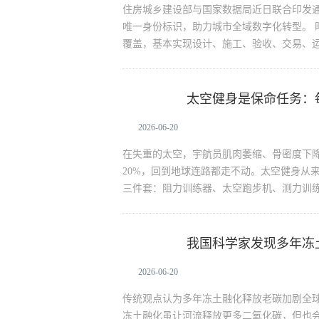
住房城乡建设部与国家数据局近日联合印发
唯一身份标识，助力城市全域数字化转型。 
覆盖，基本实现设计、施工、验收、交易、
太空健身是保命任务：
生活资讯
2026-06-20
在失重的太空，宇航员肌肉萎缩、骨密度下降
20%，回到地球连路都走不动。太空健身从
三件套：阻力训练器、太空跑步机、测力训练
我国科学家发现多年冻土
生活资讯
流碳排放
2026-06-20
传统观点认为多年冻土融化释放老碳加剧全
冻土融化虽让河流释放更多二氧化碳，但也会