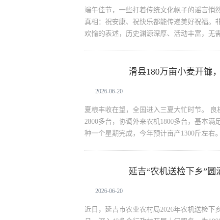
端午佳节，一些打着传统文化幌子的谣言悄然
真相：祝安康、祝快乐都能传递美好祝福。
欢愉的表述，历史渊源深厚、活动丰富，无
滑县180万亩小麦开镰
生活资讯
2026-06-20
夏粮丰收在望，全国进入三夏大忙时节。 良
2800多台，协调外来农机1800多台，基
种一个星期完成，今年预计亩产1300斤左右
延吉“农机送检下乡”圆
生活资讯
成年检
2026-06-20
近日，延吉市农业农村局2026年农机送检下