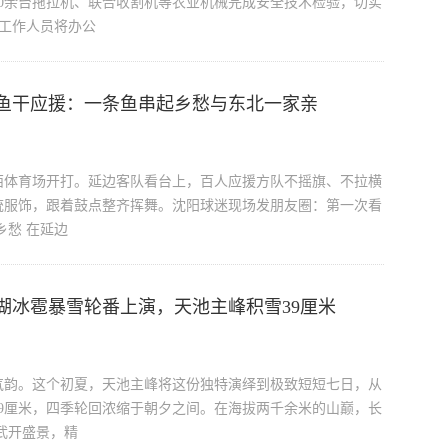
000余台拖拉机、联合收割机等农业机械完成安全技术检验，切实
 工作人员将办公
鱼干应援：一条鱼串起乡愁与东北一家亲
西体育场开打。延边客队看台上，百人应援方队不摇旗、不拉横
统服饰，跟着鼓点整齐挥舞。沈阳球迷现场发朋友圈：第一次看
乡愁 在延边
湖冰雹暴雪轮番上演，天池主峰积雪39厘米
气韵。这个初夏，天池主峰将这份独特演绎到极致短短七日，从
9厘米，四季轮回浓缩于朝夕之间。在海拔两千余米的山巅，长
武开盛景，精