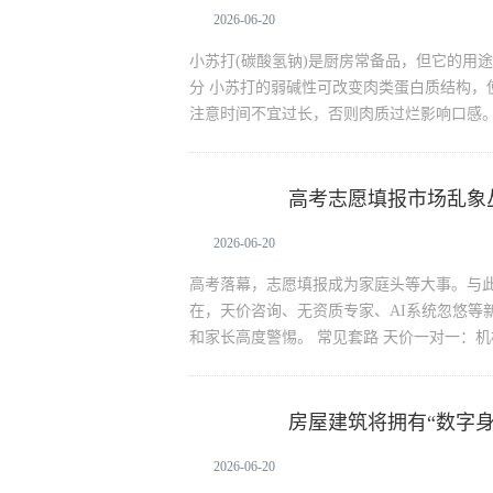
2026-06-20
小苏打(碳酸氢钠)是厨房常备品，但它的用途
分 小苏打的弱碱性可改变肉类蛋白质结构，
注意时间不宜过长，否则肉质过烂影响口感。 
高考志愿填报市场乱象丛
生活资讯
局
2026-06-20
高考落幕，志愿填报成为家庭头等大事。与
在，天价咨询、无资质专家、AI系统忽悠等
和家长高度警惕。 常见套路 天价一对一：机
房屋建筑将拥有“数字
生活资讯
2026-06-20