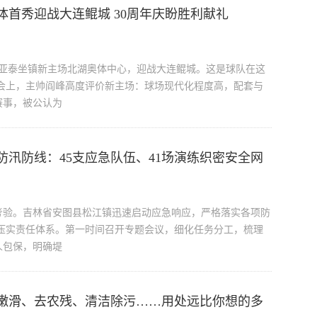
体首秀迎战大连鲲城 30周年庆盼胜利献礼
长春亚泰坐镇新主场北湖奥体中心，迎战大连鲲城。这是球队在这
会上，主帅阎峰高度评价新主场：球场现代化程度高，配套与
赛事，被公认为
汛防线：45支应急队伍、41场演练织密安全网
考验。吉林省安图县松江镇迅速启动应急响应，严格落实各项防
压实责任体系。第一时间召开专题会议，细化任务分工，梳理
人包保，明确堤
嫩滑、去农残、清洁除污……用处远比你想的多