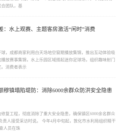
联合团队，基
差：水上观赛、主题客房激活“闲时”消费
开球，成都商家利用白天场地空窗期播放集锦，推出互动体验吸
动播放赛事集锦，水上乐园区域搭起迷你足球场，组织趣味射门
定。消费者表示
额穆镇塌陷堤防：消除6000余群众防洪安全隐患
修复工程，彻底消除了重大安全隐患，确保镇区6000余名群众
负责人接受采访时说。 今年4月中旬起，敦化市水利局组织精干
排查人员在珠