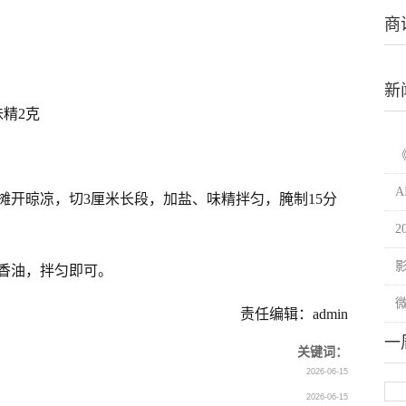
商
新
味精2克
摊开晾凉，切3厘米长段，加盐、味精拌匀，腌制15分
2
香油，拌匀即可。
责任编辑：admin
一
关键词：
2026-06-15
2026-06-15