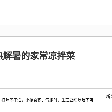
热解暑的家常凉拌菜
新
吐、打嗝等不适。小孩食积、气胀时，生豇豆细嚼咽下可