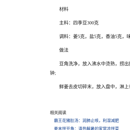
材料
主料：四季豆300克
调料：姜5克，盐5克，香油5克，
做法
豆角洗净，放入沸水中烫熟，捞出
钟;
鲜姜去皮切碎末，放入盘中，淋上
相关阅读
霸王花猪肚汤：润肺止咳，利湿减肥
姜末拌豆角：清热解暑的家常凉拌菜