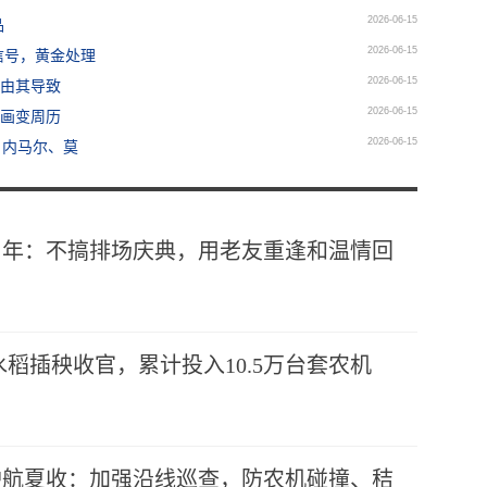
2026-06-15
品
2026-06-15
信号，黄金处理
2026-06-15
痛由其导致
2026-06-15
年画变周历
2026-06-15
、内马尔、莫
周年：不搞排场庆典，用老友重逢和温情回
水稻插秧收官，累计投入10.5万台套农机
护航夏收：加强沿线巡查，防农机碰撞、秸