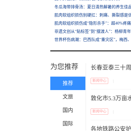
冬瓜海带排骨汤：夏日清热解暑的养生佳
肌肉软组织损伤别硬扛：刺痛、撕裂感是
肌肉软组织损伤成“隐形杀手”：超40%疼
非遗文创从“贴标签”到“摆渡人”：杨柳青
世界杯伤病潮：巴西队成“重灾区”，梅西
为您推荐
长春亚泰三十
新闻中心
|
推荐
文旅
敦化市5.3万亩
国内
新闻中心
|
国际
各地铁路公安