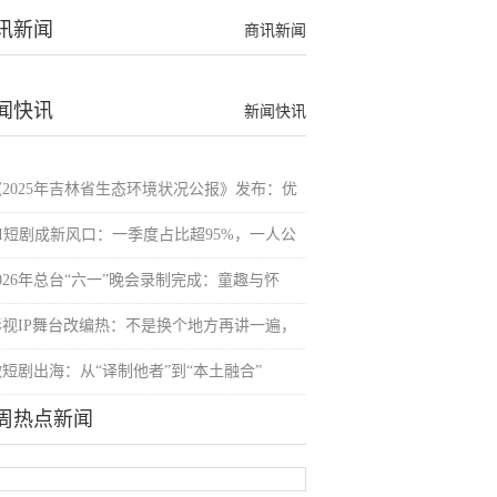
讯新闻
商讯新闻
闻快讯
新闻快讯
《2025年吉林省生态环境状况公报》发布：优
AI短剧成新风口：一季度占比超95%，一人公
026年总台“六一”晚会录制完成：童趣与怀
影视IP舞台改编热：不是换个地方再讲一遍，
微短剧出海：从“译制他者”到“本土融合”
周热点新闻