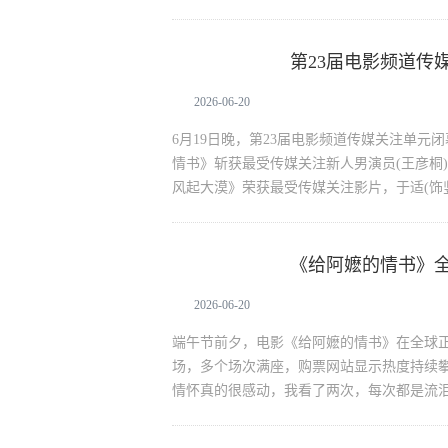
第23届电影频道传
给阿嬷的情书
荣
2026-06-20
6月19日晚，第23届电影频道传媒关注单元
情书》斩获最受传媒关注新人男演员(王彦桐)
风起大漠》荣获最受传媒关注影片，于适(饰
《给阿嬷的情书》全
给阿嬷的情书
2026-06-20
端午节前夕，电影《给阿嬷的情书》在全球正
场，多个场次满座，购票网站显示热度持续
情怀真的很感动，我看了两次，每次都是流