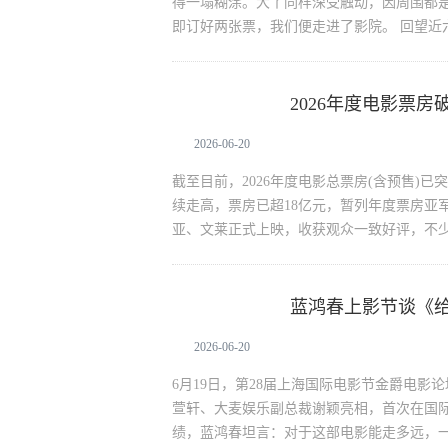
得一塌糊涂。大丫同样深受触动，因周围都
即订好两张票，我们便走进了影院。 回望近
2026年度电影票房
给阿嬷的情书
2026-06-20
截至目前，2026年度电影总票房(含预售)
续走高，票房已超18亿元，暂列年度票房亚军
亚、文莱正式上映，收获观众一致好评，不
蓝鸿春上影节谈《
给阿嬷的情书
力量托
2026-06-20
6月19日，第28届上海国际电影节金爵电
萱轩、大麦娱乐副总裁谢颖亮相，首次在国际
绩，蓝鸿春坦言：对于这部电影能走多远，