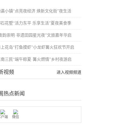
均瀛小镇“点亮夜经济 焕新文化街”夜生活
御石花墅“活力东平 乐享生活”夏夜美食季
“夜韵崇明·非遗田园星光夜”文旅嘉年华启
海上花岛“打鱼摸虾”小龙虾篝火狂欢节开启
江南三民“端午粽夏·篝火燃情”乡村夜游启
新视频
进入视频频道
周热点新闻
客户端
微信