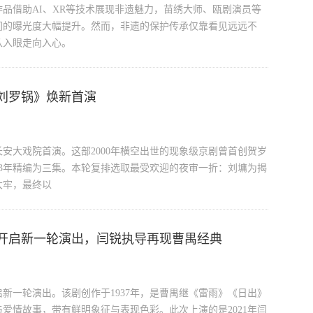
品借助AI、XR等技术展现非遗魅力，苗绣大师、瓯剧演员等
间的曝光度大幅提升。然而，非遗的保护传承仅靠看见远远不
从入眼走向入心。
刘罗锅》焕新首演
长安大戏院首演。这部2000年横空出世的现象级京剧曾首创贺岁
003年精编为三集。本轮复排选取最受欢迎的夜审一折：刘墉为揭
大牢，最终以
开启新一轮演出，闫锐执导再现曹禺经典
新一轮演出。该剧创作于1937年，是曹禺继《雷雨》《日出》
爱情故事，带有鲜明象征与表现色彩。此次上演的是2021年闫