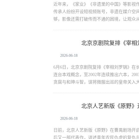
近年来，《家业》《非遗里的中国》等影视作
传承人纷纷开设短视频账号，非遗在媒介空
够，影像还需打破传而不通的困境，让观众
北京京剧院复排《宰相
文化娱乐
2026-06-18
6月6日，北京京剧院复排《宰相刘罗锅》在
连台本戏概念，至2002年连续推出六本，2
贪腐与和珅斗智，误将微服出巡的皇帝关入
北京人艺新版《原野》
文化娱乐
2026-06-18
日前，北京人艺新版《原野》在曹禺剧场开启
后又一部代表作，讲述青年农民仇虎的复仇与