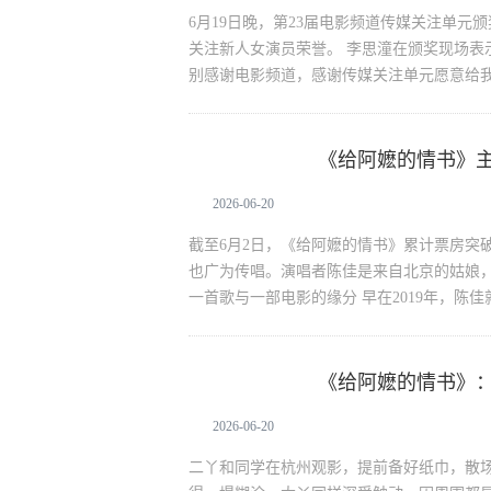
6月19日晚，第23届电影频道传媒关注单
关注新人女演员荣誉。 李思潼在颁奖现场表
别感谢电影频道，感谢传媒关注单元愿意给
《给阿嬷的情书》
给阿嬷的情书
言传递情感
2026-06-20
截至6月2日，《给阿嬷的情书》累计票房突破
也广为传唱。演唱者陈佳是来自北京的姑娘，
一首歌与一部电影的缘分 早在2019年，陈
《给阿嬷的情书》
给阿嬷的情书
2026-06-20
二丫和同学在杭州观影，提前备好纸巾，散