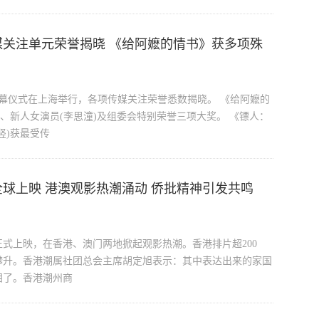
媒关注单元荣誉揭晓 《给阿嬷的情书》获多项殊
闭幕仪式在上海举行，各项传媒关注荣誉悉数揭晓。 《给阿嬷的
、新人女演员(李思潼)及组委会特别荣誉三项大奖。 《镖人：
竖)获最受传
球上映 港澳观影热潮涌动 侨批精神引发共鸣
式上映，在香港、澳门两地掀起观影热潮。香港排片超200
攀升。香港潮属社团总会主席胡定旭表示：其中表达出来的家国
泪了。香港潮州商