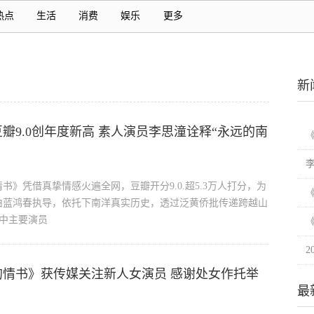
热点
生活
消费
娱乐
更多
新
瓣9.0创年度新高 素人演员李思潼诠释“永远的南
》凭借真挚情感火遍全网，豆瓣开分9.0.超5.3万人打分，为
由蓝鸿春执导，依托下南洋真实历史，透过泛黄侨批传递跨越山
片中主要演员
2
的情书》获传媒关注新人女演员 感谢处女作托举
最