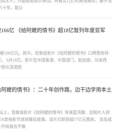
是陌生人，只能偷偷抬手抹泪。听着女儿们的真情推荐，妻子当
六十年，能让
破166亿 《给阿嬷的情书》超18亿暂列年度亚军
已突破166亿元。其中，现象级影片《给阿嬷的情书》口碑票房持
。 6月18日，影片在中国香港、中国澳门、新加坡、马来西
少观众泪洒现
给阿嬷的情书》：二十年创作路，边干边学用本土
影论坛上，现象级影片《给阿嬷的情书》导演蓝鸿春、总制片人郑
A类电影节讲述幕后故事。该片已斩获超17亿元票房。 谈及成
一开始我也不敢