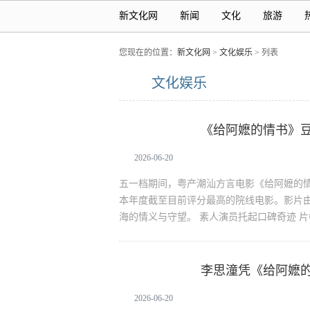
新文化网
新闻
文化
旅游
您现在的位置：
新文化网
>
文化娱乐
> 列表
文化娱乐
《给阿嬷的情书》豆
给阿嬷的情书
枝”
2026-06-20
五一档期间，粤产潮汕方言电影《给阿嬷的情书
本年度截至目前评分最高的院线电影。影片
海的情义与守望。 素人演员托起口碑奇迹 
李思潼凭《给阿嬷
给阿嬷的情书
“谢南枝”
2026-06-20