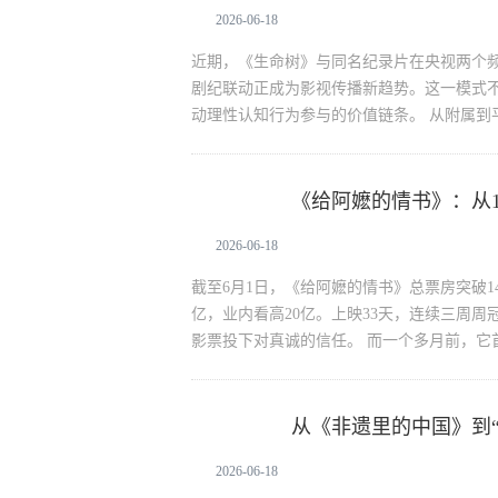
2026-06-18
近期，《生命树》与同名纪录片在央视两个
剧纪联动正成为影视传播新趋势。这一模式
动理性认知行为参与的价值链条。 从附属到
《给阿嬷的情书》：从1
文化娱乐
2026-06-18
截至6月1日，《给阿嬷的情书》总票房突破14
亿，业内看高20亿。上映33天，连续三周周
影票投下对真诚的信任。 而一个多月前，它首
从《非遗里的中国》到“
文化娱乐
2026-06-18