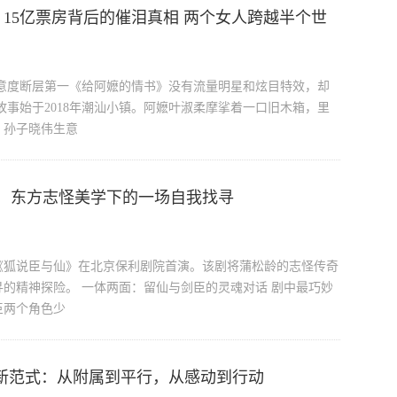
15亿票房背后的催泪真相 两个女人跨越半个世
众满意度断层第一《给阿嬷的情书》没有流量明星和炫目特效，却
故事始于2018年潮汕小镇。阿嬷叶淑柔摩挲着一口旧木箱，里
。孙子晓伟生意
：东方志怪美学下的一场自我找寻
《狐说臣与仙》在北京保利剧院首演。该剧将蒲松龄的志怪传奇
的精神探险。 一体两面：留仙与剑臣的灵魂对话 剧中最巧妙
臣两个角色少
播新范式：从附属到平行，从感动到行动