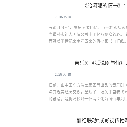
《给阿嬷的情书》：
给阿嬷的情书
纪的承诺
2026-06-20
豆瓣开分9.1、票房突破15亿、五一档观
靠最朴素的人间情义戳中了亿万观众的心。 
面锁着半世纪来南洋寄来的侨批家书加汇款
音乐剧《狐说臣与仙》
文化娱乐
2026-06-18
日前，由中国东方演艺集团等出品的音乐剧
与其现实经历交织，呈现了一场关于自我找寻
的创意，是将蒲松龄一体两面化为留仙与剑
“剧纪联动”成影视传
文化娱乐