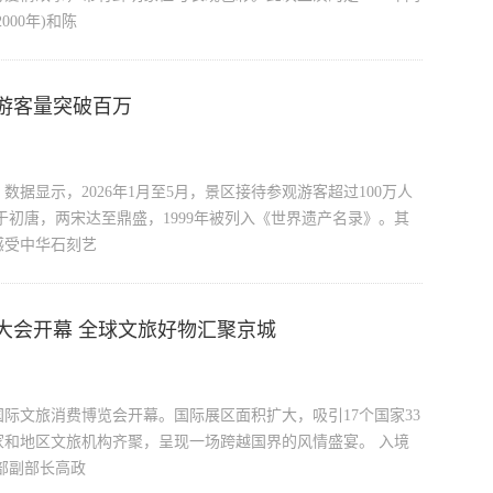
00年)和陈
游客量突破百万
据显示，2026年1月至5月，景区接待参观游客超过100万人
于初唐，两宋达至鼎盛，1999年被列入《世界遗产名录》。其
感受中华石刻艺
展大会开幕 全球文旅好物汇聚京城
京国际文旅消费博览会开幕。国际展区面积扩大，吸引17个国家33
和地区文旅机构齐聚，呈现一场跨越国界的风情盛宴。 入境
部副部长高政