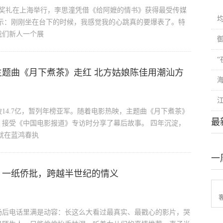
元颁奖礼在上海举行，李思潼凭借《给阿嬷的情书》获得最受传媒
示：刚刚坐在台下的时候，我感觉我的心跳真的要爆表了。特
我们新人一个展
主题曲《月下煮茶》走红 北方姑娘陈佳用潮汕方
14.7亿，暂列年榜亚军。随着电影热映，主题曲《月下煮茶》
最
接受《中国电影报道》专访时分享了幕后故事。 四年沉淀，
佳就在蓝鸿春执
一
：一纸侨批，跨越半世纪的情义
场后电话里满是动容：长这么大看过最真实、最戳心的影片，哭