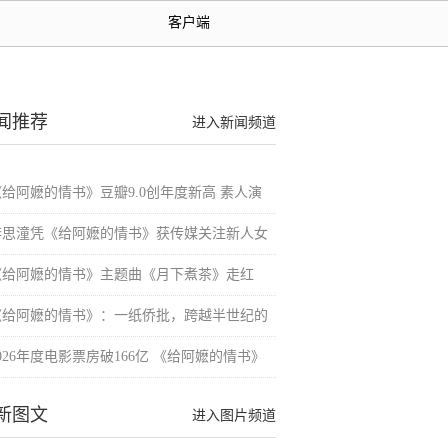
客户端
闻推荐
进入新闻频道
《给阿嬷的情书》豆瓣9.0创年度新高 素人演
李思潼凭《给阿嬷的情书》获传媒关注新人女
《给阿嬷的情书》主题曲《月下煮茶》走红
《给阿嬷的情书》：一纸侨批，跨越半世纪的
026年度电影票房破166亿 《给阿嬷的情书》
新图文
进入图片频道