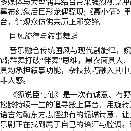
多媒体与大型偶具结合带来强烈视觉冲
幕布幻象后巨形龙偶骤现;《聂小倩》
台，让观众仿佛亲历正邪交锋。
国风旋律与叙事舞蹈
音乐融合传统国风与现代剧旋律，婉
锵;群舞打破“伴舞”思维，黑衣面具人
具均承担叙事功能，杂技技巧融入其中
非人感。
《狐说臣与仙》是一次有诚意、有野
松龄持续一生的追寻搬上舞台，用旋转
语言勾勒东方志怪独有的诡谲诗意，让
乐剧正在找到属于自己的语汇与腔调。