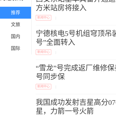
方米站房将接入
推荐
新闻中心
|
文旅
宁德核电5号机组穹顶吊
国内
号”全面转入
国际
新闻中心
|
“雪龙”号完成返厂维修保
号同步保
新闻中心
|
我国成功发射吉星高分07
星，力箭一号火箭