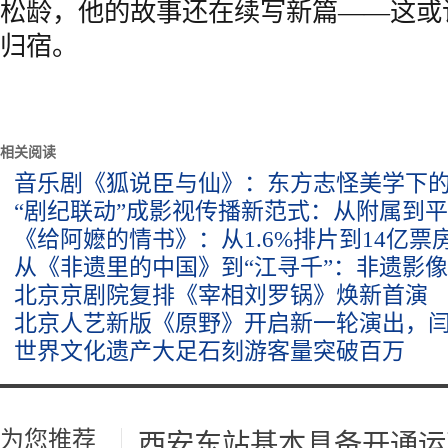
松龄，他的故事还在续写新篇——这或
归宿。
相关阅读
音乐剧《狐说臣与仙》：东方志怪美学下
“剧纪联动”成影视传播新范式：从附属到
《给阿嬷的情书》：从1.6%排片到14亿票
从《非遗里的中国》到“江寻千”：非遗影
北京京剧院复排《宰相刘罗锅》焕新首演
北京人艺新版《原野》开启新一轮演出，
世界文化遗产大足石刻游客量突破百万
为您推荐
西安东站基本具备开通运