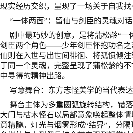
现实经历交织，呈现了一场关于自我找
“一体两面”：留仙与剑臣的灵魂对话
剧中最巧妙的创意，是将蒲松龄“一
剑臣两个角色——少年剑臣怀抱功名之
仙则在入世与出世间徘徊、将孤愤倾注
于同一个灵魂，完整呈现了蒲松龄的不
中寻得的精神出路。
写意舞台：东方志怪美学的当代表达
舞台主体为多重圆弧旋转结构，错落
大门与枯木怪石以局部意象唤起整体情
意精髓。灯光与烟雾形成“结界”，分