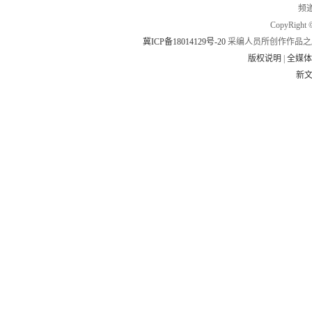
频道
CopyRig
冀ICP备18014129号-20
采编人员所创作作品之
版权说明
|
全媒
新