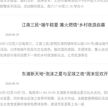
设浑水摸鱼、趣钓龙虾、品烤全羊、文创市集等活动;6-8月开放大众钓龙
螃蟹系列活动。活动期间周五、周六17:00至21:30.举办小
江南三民“端午粽夏·篝火燃情”乡村夜游启幕
新闻中心
2026-06-19
6月12日至21日每周六，江南三民(崇明区港西镇林风公路2201号)推出
活动。以传统端午民俗为文化底色，融合国风游园、非遗体验、篝火派对
化体验与夜间消费于一体的乡村夜游新玩法，让市民游客在
东滩新天地“泡沫之夏与足球之夜”周末狂欢
新闻中心
2026-06-19
6月1日至10月7日，每周末11:00-20:00.东滩新天地推出夏日玩水派
水装置，同步推出足球之夜草坪观赛、玩水大作战、泳圈套圈等精彩活动
业主食堂或果岭咖啡免费体验券，邀请市民游客上岛一起