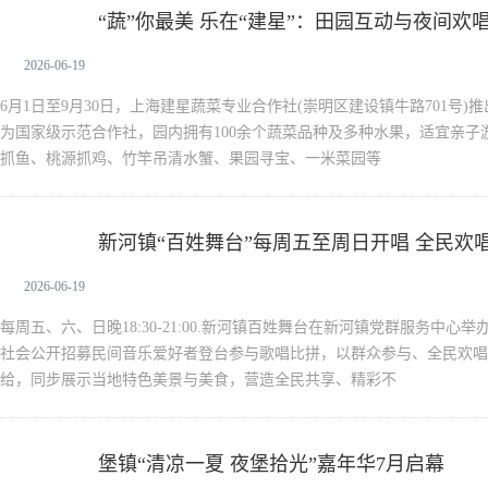
“蔬”你最美 乐在“建星”：田园互动与夜间欢
新闻中心
2026-06-19
6月1日至9月30日，上海建星蔬菜专业合作社(崇明区建设镇牛路701号)
为国家级示范合作社，园内拥有100余个蔬菜品种及多种水果，适宜亲子
抓鱼、桃源抓鸡、竹竿吊清水蟹、果园寻宝、一米菜园等
新河镇“百姓舞台”每周五至周日开唱 全民欢
新闻中心
2026-06-19
每周五、六、日晚18:30-21:00.新河镇百姓舞台在新河镇党群服务中
社会公开招募民间音乐爱好者登台参与歌唱比拼，以群众参与、全民欢唱
给，同步展示当地特色美景与美食，营造全民共享、精彩不
堡镇“清凉一夏 夜堡拾光”嘉年华7月启幕
新闻中心