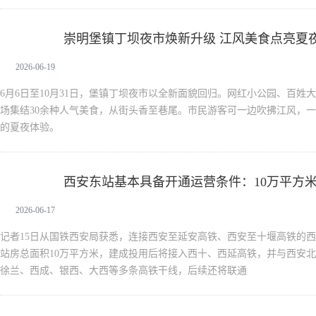
崇明堡镇丁坝夜市焕新升级 江风美食点亮夏
新闻中心
2026-06-19
6月6日至10月31日，堡镇丁坝夜市以全新面貌回归。网红小公园、百姓
场集结30余种人气美食，从街头香至巷尾。市民游客可一边吹拂江风，
的夏夜体验。
西安东站基本具备开通运营条件：10万平方
新闻中心
铁
2026-06-17
记者15日从国铁西安局获悉，连接西安至延安高铁、西安至十堰高铁的
站房总面积10万平方米，建成投用后将接入西十、西延高铁，并与西安
徐兰、西成、银西、大西等多条高铁干线，后续还将联通