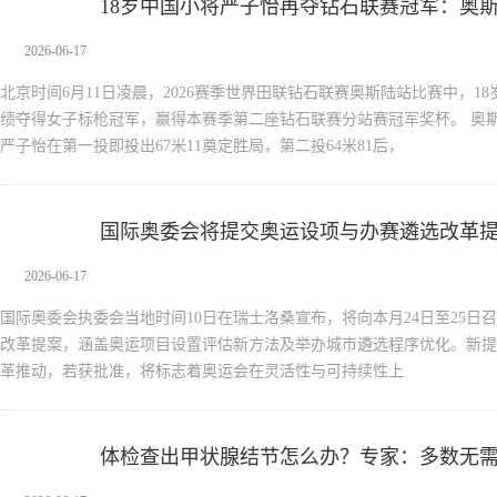
18岁中国小将严子怡再夺钻石联赛冠军：奥斯
新闻中心
2026-06-17
北京时间6月11日凌晨，2026赛季世界田联钻石联赛奥斯陆站比赛中，18
绩夺得女子标枪冠军，赢得本赛季第二座钻石联赛分站赛冠军奖杯。 奥
严子怡在第一投即投出67米11奠定胜局，第二投64米81后，
国际奥委会将提交奥运设项与办赛遴选改革提
新闻中心
架
2026-06-17
国际奥委会执委会当地时间10日在瑞士洛桑宣布，将向本月24日至25日召
改革提案，涵盖奥运项目设置评估新方法及举办城市遴选程序优化。新提
革推动，若获批准，将标志着奥运会在灵活性与可持续性上
体检查出甲状腺结节怎么办？专家：多数无
新闻中心