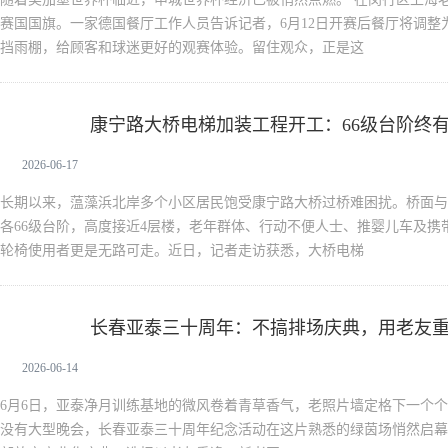
赛国国旗。一家德国餐厅工作人员告诉记者，6月12日开赛后餐厅将调整
挡雨棚，给顾客和球迷更好的观赛体验。留住观众，正是这
康宁路大桥电梯加装工程开工：66级台阶终有
新闻中心
2026-06-17
长期以来，蕰藻浜北岸多个小区居民饱受康宁路大桥过桥难困扰。桥面与
各66级台阶，高度接近4层楼，老年群体、行动不便人士、推婴儿车及携
轮椅使用者更是无路可走。近日，记者走访获悉，大桥电梯
长春亚泰三十周年：不搞排场庆典，用老友
新闻中心
2026-06-14
6月6日，亚泰净月训练基地的微风卷着青草香气，老照片墙定格下一个
没有大型晚会，长春亚泰三十周年纪念活动在这片熟悉的绿茵场悄然启幕。19