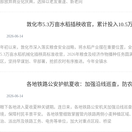
部放弃商业化庆典，选择以老友重逢、新老同
敦化市5.3万亩水稻插秧收官，累计投入10.5
新闻中心
2026-06-14
年初以来，敦化市深入落实粮食安全战略，将水稻产业摆在重要位置，全
5.3万亩水稻机械化插秧高标准收官，2026年粮食及经济作物播种任务圆
区，坚持早谋划、早部署，抢抓农时有序推进。今年全镇水
各地铁路公安护航夏收：加强沿线巡查，防
新闻中心
2026-06-14
眼下各地进入夏收夏种关键期。连日来，各地铁路公安机关加强沿线巡查
境，保障村民丰景平安。 各地铁警细致掌握管内铁路两侧小麦种植区域
治、派出所及铁路工务、电务等单位，加大对重点区段、桥梁