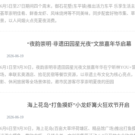
6月5日至27日期间四个周末，御石花墅(东平镇)推出活力东平 乐享生
荟萃崇明佳肴、鲜香龙虾、风味烧烤等不同美味，同步配套好物市集、草
景，以人间烟火点亮夏夜消费。
“夜韵崇明·非遗田园星光夜”文旅嘉年华启幕
新闻中心
2026-06-19
6月1日至9月30日，夜韵崇明非遗田园星光夜文旅嘉年华在宁昕林YOU
场，串联玄奥酒店、拾花民宿等餐饮资源，以非遗土布文化为核心亮点，
影、休闲旅居等全场景体验，邀市民游客尽享崇明夏夜的田园
海上花岛“打鱼摸虾”小龙虾篝火狂欢节开启
新闻中心
2026-06-19
6月6日至9月30日，海上花岛(百亩大草坪荷塘区、精品馆广场)推出打