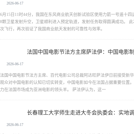
满成功
2026-06-17
6月15日11时44分，我国在东风商业航天创新试验区使用力箭一号遥十四
8颗卫星发射升空，卫星顺利进入预定轨道，发射任务取得圆满成功。 此
次飞行，再次验证了我国商业航天发射的可靠性与效率。
法国中国电影节法方主席萨法伊：中国电影
新闻中心
2026-06-17
法国中国电影节法方主席、百代电影公司总裁阿达旺萨法伊日前接受新华
观众对中国电影的认知已切实转变，中国电影如今在法国占据重要位置。
力在法国市场成为亚洲电影的领头羊。 萨法伊认为，这一
长春理工大学师生走进大冬会执委会：实地
新闻中心
热情
2026-06-17