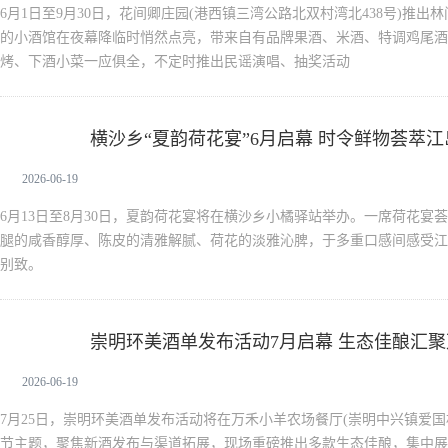
6月1日至9月30日，花间卿庄园(港西镇三湾公路北双村湾北438号)推
的小酒馆在夜幕降临时悄然点亮，带来自有品牌果酒、米酒、特调鸡尾酒
烤、下酒小菜一应俱全，不定时推出民谣演唱、抽奖活动
横沙乡“夏韵荷花宴”6月启幕 时令鲜物荟萃
新闻中心
2026-06-19
6月13日至8月30日，夏韵荷花宴将在横沙乡小橘驿站举办。一席荷花宴
腿的咸香醇厚、陈皮的清雅解腻、荷花的淡雅沁脾，于多重口感间感受江
别致。
崇明环美酒单发布活动7月启幕 生态佳酿汇
新闻中心
2026-06-19
7月25日，崇明环美酒单发布活动将在万禾小羊农场餐厅(崇明中兴镇爱国
节主题，聚焦新酒发布与渠道拓展，现场重磅推出多款生态佳酿，集中展