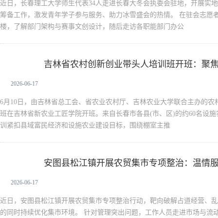
近日，长春理工大学师生代表34人走进长春大冬会执委会驻地，开展实
筹备工作，激发青年学子参与服务、助力冰雪盛会的热情。 在驻会志愿
楼，了解部门架构与赛事文创设计，随后走访各职能部门办公
吉林省农村创新创业带头人培训班开班：聚
新闻中心
“领头雁”
2026-06-17
6月10日，由吉林省总工会、省农业农村厅、吉林农业大学联合主办的农
班在吉林省新农业工匠学院开班。来自长春市各县(市、区)的约60名设施
训紧扣县域富民经济和设施农业建设目标，围绕棚室主推
安图县松江镇开展农贸集市专项整治：温情
新闻中心
2026-06-17
近日，安图县松江镇开展农贸集市专项整治行动，靶向破解占道经营、乱
的同时持续优化集市环境。 针对管理突出问题，工作人员走进市场与流