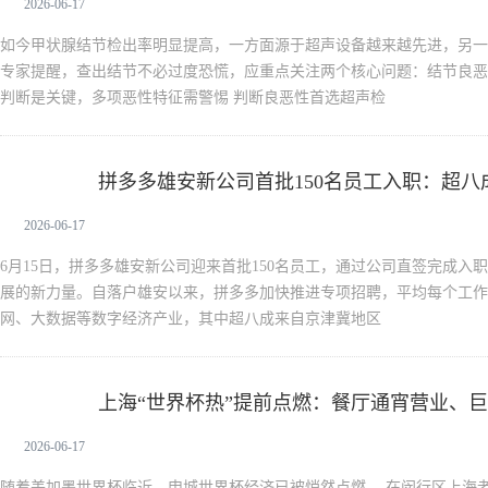
2026-06-17
如今甲状腺结节检出率明显提高，一方面源于超声设备越来越先进，另一
专家提醒，查出结节不必过度恐慌，应重点关注两个核心问题：结节良恶
判断是关键，多项恶性特征需警惕 判断良恶性首选超声检
拼多多雄安新公司首批150名员工入职：超八
新闻中心
2026-06-17
6月15日，拼多多雄安新公司迎来首批150名员工，通过公司直签完成入
展的新力量。自落户雄安以来，拼多多加快推进专项招聘，平均每个工作
网、大数据等数字经济产业，其中超八成来自京津冀地区
上海“世界杯热”提前点燃：餐厅通宵营业、
新闻中心
升温
2026-06-17
随着美加墨世界杯临近，申城世界杯经济已被悄然点燃。 在闵行区上海