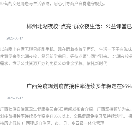
经营的交通隐患与生活影响，耐心引导商户自觉遵守规范。
郴州北湖夜校“点亮”群众夜生活：公益课堂已
新闻中心
2026-06-17
以前晚上在家无聊只能刷手机，现在跟着夜校学声乐，生活一下子有滋味
侯慧便来到北湖夜校，复习新学曲目，等待老师与同学到来。 北湖夜校
需求，盘活公共资源开办的免费公益业余学校。依托新时代
广西免疫规划疫苗接种率连续多年稳定在95
新闻中心
势持续巩固
2026-06-17
广西壮族自治区卫生健康委员会5日新闻发布会介绍，广西坚持预防为主
划疫苗接种率连续多年稳定在95%以上，全民健康免疫屏障持续筑牢。 
持历史低位 广西建成自治区、市、县、乡四级一体化管理