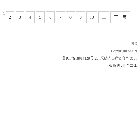
1
2
3
4
5
6
7
8
9
10
11
下一页
频道
CopyRight
冀ICP备18014129号-20
采编人员所创作作品之
版权说明
|
全媒