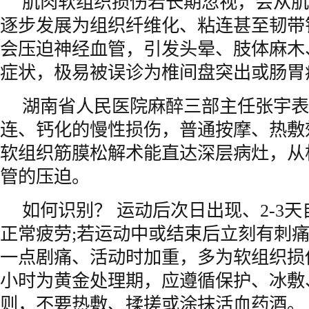
肌肉软组织损伤若长期忽视，会从肌
逐步发展为组织纤维化、粘连甚至韧带
会压迫神经血管，引发头晕、肢体麻木
症状，极易被误诊为椎间盘突出或肠胃
湖南省人民医院麻醉三部主任张宇表
连、钙化的慢性损伤，普通按摩、热敷
软组织筋膜松解术能直达深层病灶，从
管的压迫。
如何识别？ 运动后次日出现、2-3
正常疲劳;若运动中或结束后立刻有刺
一点剧痛、活动时加重，多为软组织损
小时为黄金处理期，应遵循保护、冰敷
则，不要热敷、揉搓或涂抹活血药酒。