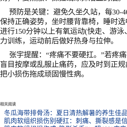
预防是关键：避免久坐久站，每30-40
保持正确姿势，坐时腰背靠椅，睡时选
进行150分钟以上有氧运动(快走、游泳
力训练，运动前后做好热身与拉伸。
张宇提醒：“疼痛不要硬扛。”若疼
盲目按摩或乱服止痛药，应及时到正规
把小损伤拖成顽固慢性病。
相关阅读
冬瓜海带排骨汤：夏日清热解暑的养生佳
肌肉软组织损伤别硬扛：刺痛、撕裂感是