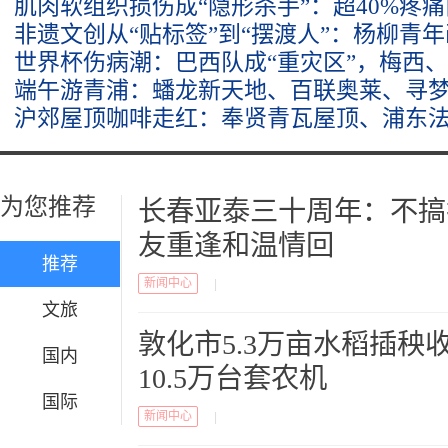
肌肉软组织损伤成“隐形杀手”：超40%疼
非遗文创从“贴标签”到“摆渡人”：杨柳青
世界杯伤病潮：巴西队成“重灾区”，梅西
端午游青浦：蟠龙新天地、百联奥莱、寻
沪郊屋顶咖啡走红：奉贤青瓦屋顶、浦东
为您推荐
长春亚泰三十周年：不搞
友重逢和温情回
推荐
新闻中心
|
文旅
敦化市5.3万亩水稻插秧
国内
10.5万台套农机
国际
新闻中心
|