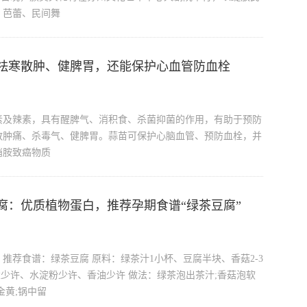
、芭蕾、民间舞
祛寒散肿、健脾胃，还能保护心血管防血栓
素及辣素，具有醒脾气、消积食、杀菌抑菌的作用，有助于预防
散肿痛、杀毒气、健脾胃。蒜苗可保护心脑血管、预防血栓，并
硝胺致癌物质
腐：优质植物蛋白，推荐孕期食谱“绿茶豆腐”
推荐食谱：绿茶豆腐 原料：绿茶汁1小杯、豆腐半块、香菇2-3
盐少许、水淀粉少许、香油少许 做法：绿茶泡出茶汁;香菇泡软
金黄;锅中留