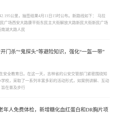
42.195公里，抽签结果4月11日15时公布。新路线如下： 马拉
人民广场西安大路康平街东民主大街解放大路新民大街新民广场
街南湖大路人民
开门杀”“鬼探头”等避险知识，强化“一盔一带”
小学生安全教育日。在这一天，吉林省的公安交管部门紧密围绕知
小学校，采取了一系列丰富多彩的活动形式，如案例讲解、互动
，旨在普及步行
老年人免费体检，新增糖化血红蛋白和DR胸片项