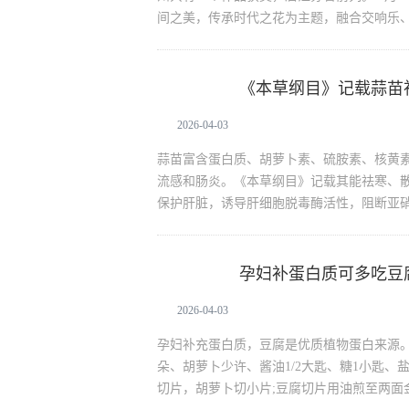
间之美，传承时代之花为主题，融合交响乐
《本草纲目》记载蒜苗
生活资讯
2026-04-03
蒜苗富含蛋白质、胡萝卜素、硫胺素、核黄
流感和肠炎。《本草纲目》记载其能祛寒、
保护肝脏，诱导肝细胞脱毒酶活性，阻断亚
孕妇补蛋白质可多吃豆
生活资讯
2026-04-03
孕妇补充蛋白质，豆腐是优质植物蛋白来源。
朵、胡萝卜少许、酱油1/2大匙、糖1小匙、
切片，胡萝卜切小片;豆腐切片用油煎至两面