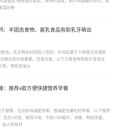
熟鸡蛋盛出;再倒油炒韭菜，快熟时加盐，倒入鸡蛋翻炒即可。韭
 菠菜炒粉
钙：半固态食物、离乳食品有助乳牙萌出
度焦虑。乳牙萌出时间因人而异，补钙应基于个体情况并遵医
适当晒太阳也很重要。饮食方面，以下六类食物有助于宝宝长
片粥，帮助宝宝从
餐：推荐4款方便快捷营养早餐
利于健康，也会影响减肥效果。想减肥也要吃好早餐，以下推荐
花生100克、银耳30克、牛奶1500毫升，冰糖、枸杞适量。
，加入所有材