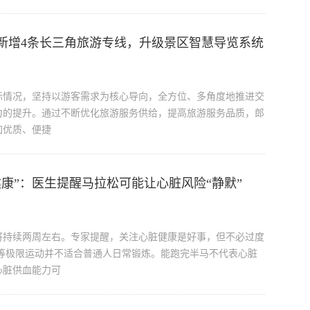
新增4条长三角旅游专线，升级景区智慧导览系统
际情况，坚持以游客需求为核心导向，全方位、多角度地推进交
力的提升。通过不断优化旅游服务供给，提高旅游服务品质，郎
加优质、便捷
康”：医生提醒马拉松可能让心脏风险“静默”
将持续两周左右。专家提醒，关注心脏健康是好事，但不必过度
等极限运动并不适合普通人日常锻炼。能跑完半马不代表心脏
心脏供血能力可