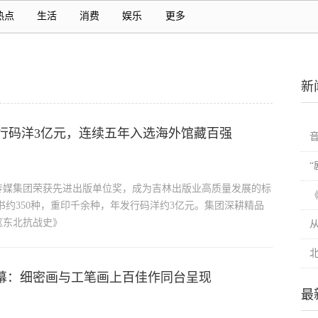
热点
生活
消费
娱乐
更多
新
行码洋3亿元，连续五年入选海外馆藏百强
传媒集团荣获先进出版单位奖，成为吉林出版业高质量发展的标
书约350种，重印千余种，年发行码洋约3亿元。集团深耕精品
《东北抗战史》
开幕：细密画与工笔画上百佳作同台呈现
最