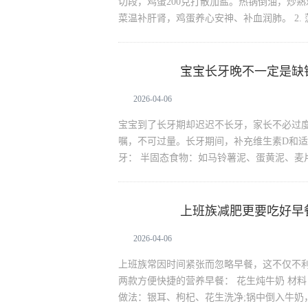
切段，鸡蛋200克打散加盐。热锅倒油，炒
菜温补肝肾，鸡蛋养心安神、补血润肺。 2.
宝宝长牙晚不一定是缺
生活资讯
2026-04-06
宝宝到了长牙期却迟迟不长牙，家长不必过
嘱，不可过量。长牙期间，补充维生素D和
牙： 半固态食物：如马铃薯泥、蛋黄泥、麦
上班族减肥更要吃好早
生活资讯
2026-04-06
上班族常因时间紧张而忽略早餐，这不仅不
两款方便快捷的营养早餐： 花生炖牛奶 材料：
做法：银耳、枸杞、花生洗净;锅中倒入牛奶