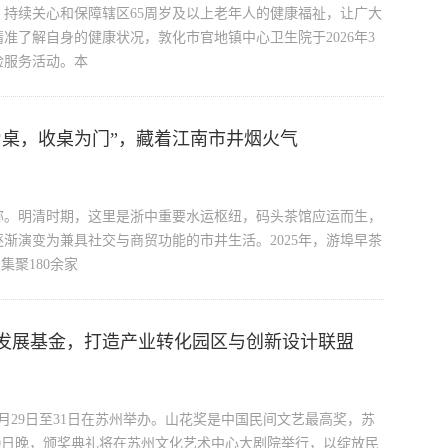
持续关心和保障辖区65周岁及以上老年人的健康福祉，让广大
准了解自身的健康状况，敦化市官地镇中心卫生院于2026年3
检服务活动。本
为桌，收桌为门”，藏着江南市井烟火气
称。明清时期，这里是浙中重要水运枢纽，码头茶馆应运而生，
渐演变为兼具社交与商贸功能的市井生活。2025年，游埠早茶
集聚180余家
业发展基金，打造产业转化园区与创新设计联盟
月29日至31日在苏州举办。山花奖是中国民间文艺最高奖，苏
30日晚，颁奖典礼将在苏州文化艺术中心大剧院举行，以绽放民