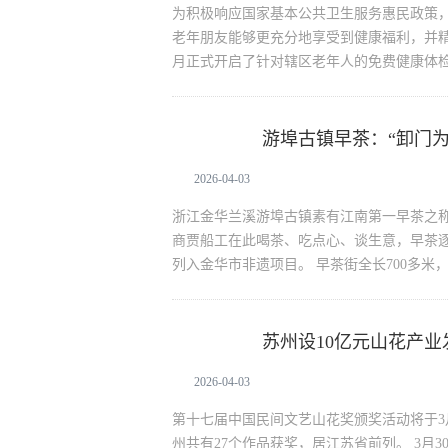
为积极响应国家基本公共卫生服务惠民政策，
老年朋友能够更充分地享受到健康福利，并精
月正式开启了针对辖区老年人的免费健康体
游埠古镇早茶：“卸门
生活资讯
2026-04-03
浙江金华兰溪游埠古镇素有江南第一早茶之
商贾船工在此喝茶、吃点心、谈生意，早茶逐
列入金华市非遗项目。 早茶街全长700多米，
苏州设10亿元山花产
生活资讯
2026-04-03
第十七届中国民间文艺山花奖颁奖活动将于3
州共有27个作品获奖，居江苏省前列。 3月