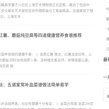
触美学展于25日在上海艺术博物馆正式迎客，展出了包括中
区多位著名艺术家的百余件细密画与工笔画精品，全面展现了细
5日，上海艺术
红薯、蘑菇炖豆腐等四道健康营养食谱推荐
养易做的健康午餐： 1. 清蒸红薯 做法：红薯去皮切条，上
最
防便秘;同时含有胡萝卜素、多种维生素及钙、铁等微量元素，
炖豆腐 做
一
丝：五道家常补血菜谱做法简单易学
血营养素，对女性健康十分有益： 1. 韭菜炒鸡蛋 韭菜200克