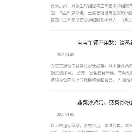
微毫之间，万象生辉细密与工笔艺术的细腻笔
国、乌兹别克斯坦、土库曼斯坦等国家和地
密画与工笔画所蕴含的细腻艺术魅力。 3月2
宝宝午餐不用愁：清蒸
生活资讯
2026-04-06
为宝宝准备午餐常让家长犯难。以下推荐两款营
锅蒸熟即可。 营养：富含膳食纤维，有助预
被称为营养均衡的保健和健脑食品。 2. 蘑菇
韭菜炒鸡蛋、菠菜炒粉
生活资讯
2026-04-06
以下四道家常菜，食材常见、做法简单，富含补