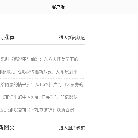
客户端
闻推荐
进入新闻频道
音乐剧《狐说臣与仙》：东方志怪美学下的一
“剧纪联动”成影视传播新范式：从附属到平
《给阿嬷的情书》：从1.6%排片到14亿票房的
从《非遗里的中国》到“江寻千”：非遗影像
北京京剧院复排《宰相刘罗锅》焕新首演
新图文
进入图片频道