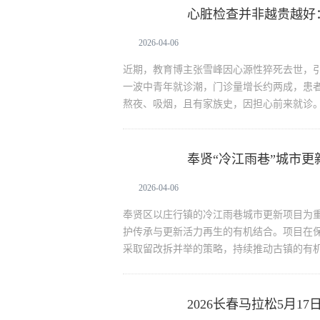
心脏检查并非越贵越好
生活资讯
2026-04-06
近期，教育博主张雪峰因心源性猝死去世，
一波中青年就诊潮，门诊量增长约两成，患者
熬夜、吸烟，且有家族史，因担心前来就诊。
奉贤“冷江雨巷”城市更
生活资讯
2026-04-06
奉贤区以庄行镇的冷江雨巷城市更新项目为
护传承与更新活力再生的有机结合。项目在
采取留改拆并举的策略，持续推动古镇的有
2026长春马拉松5月1
生活资讯