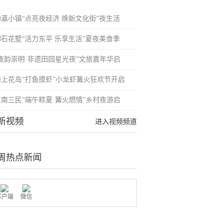
均瀛小镇“点亮夜经济 焕新文化街”夜生活
御石花墅“活力东平 乐享生活”夏夜美食季
“夜韵崇明·非遗田园星光夜”文旅嘉年华启
海上花岛“打鱼摸虾”小龙虾篝火狂欢节开启
江南三民“端午粽夏·篝火燃情”乡村夜游启
新视频
进入视频频道
周热点新闻
客户端
微信