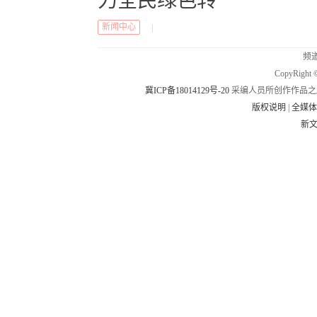
力全民绿色转
新闻中心
|
频道
CopyRig
冀ICP备18014129号-20
采编人员所创作作品之
版权说明
|
全媒
新