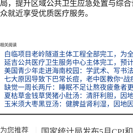
局，提升区域公共卫生应急处置与综合
众就近享受优质医疗服务。
相关阅读
白临项目老岭隧道主体工程全部完工，为
延吉公共医疗卫生服务中心主体完工，预
美国青少年走进海南校园：学武术、写书
七大原因导致下巴常长痘，老中医教你“战
缺觉一周长两斤：睡眠不足让熬夜疲惫者
夏枯草金钱草煲猪小肚汤：清肝利胆，因
玉米须大枣黑豆汤：健脾益肾利湿，因地
为您推荐
国家统计局发布5月CPI和P