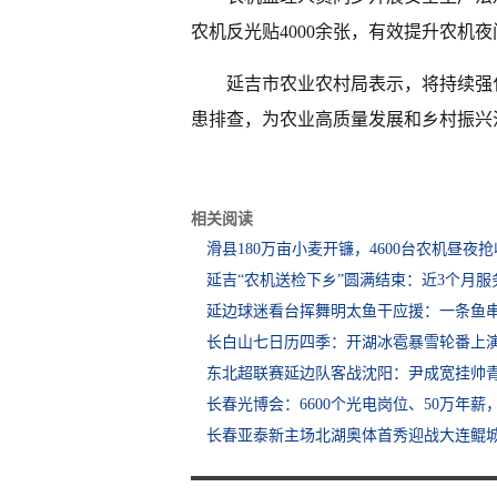
农机反光贴4000余张，有效提升农机
延吉市农业农村局表示，将持续强
患排查，为农业高质量发展和乡村振兴注
相关阅读
滑县180万亩小麦开镰，4600台农机昼夜
延吉“农机送检下乡”圆满结束：近3个月服
延边球迷看台挥舞明太鱼干应援：一条鱼
长白山七日历四季：开湖冰雹暴雪轮番上
东北超联赛延边队客战沈阳：尹成宽挂帅
长春光博会：6600个光电岗位、50万年
长春亚泰新主场北湖奥体首秀迎战大连鲲城 