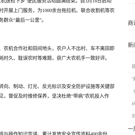
农机送检下乡”便民服务活动圆满结束。自3月18日启动
村开展上门服务，为1000余台拖拉机、联合收割机等农
务群众“最后一公里”。
商
新
、农机合作社和田间地头，农户人不出村、车不离田即
耗时久、耽误农时等难题，获广大农机手一致好评。
转向、制动、灯光、反光标识及安全防护设施等关键部
见，督促及时维修保养，坚决杜绝“带病”农机投入作
一
规与操作知识宣讲，累计发放安全宣传资料400余份、