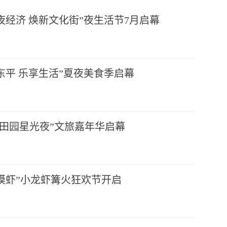
夜经济 焕新文化街”夜生活节7月启幕
东平 乐享生活”夏夜美食季启幕
遗田园星光夜”文旅嘉年华启幕
摸虾”小龙虾篝火狂欢节开启