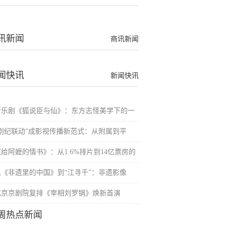
讯新闻
商讯新闻
闻快讯
新闻快讯
音乐剧《狐说臣与仙》：东方志怪美学下的一
“剧纪联动”成影视传播新范式：从附属到平
《给阿嬷的情书》：从1.6%排片到14亿票房的
从《非遗里的中国》到“江寻千”：非遗影像
北京京剧院复排《宰相刘罗锅》焕新首演
周热点新闻