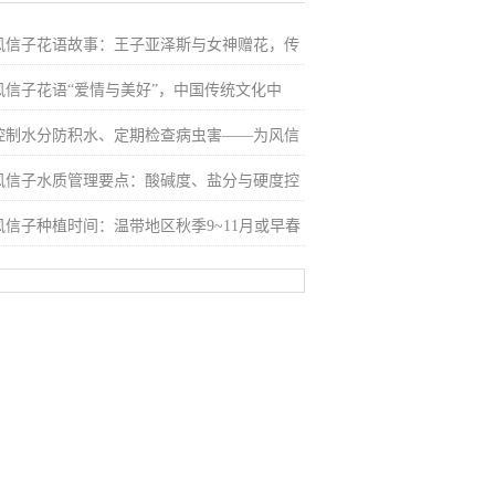
风信子花语故事：王子亚泽斯与女神赠花，传
风信子花语“爱情与美好”，中国传统文化中
控制水分防积水、定期检查病虫害——为风信
风信子水质管理要点：酸碱度、盐分与硬度控
风信子种植时间：温带地区秋季9~11月或早春