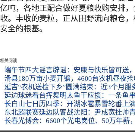
亿吨，各地正配合做好夏粮收购安排，
收。丰收的麦粒，正从田野流向粮仓，
安全的根基。
相关阅读
端午节四大谣言辟谣：安康与快乐皆可送
滑县180万亩小麦开镰，4600台农机昼夜
延吉“农机送检下乡”圆满结束：近3个月服
延边球迷看台挥舞明太鱼干应援：一条鱼
长白山七日历四季：开湖冰雹暴雪轮番上
东北超联赛延边队客战沈阳：尹成宽挂帅
长春光博会：6600个光电岗位、50万年薪