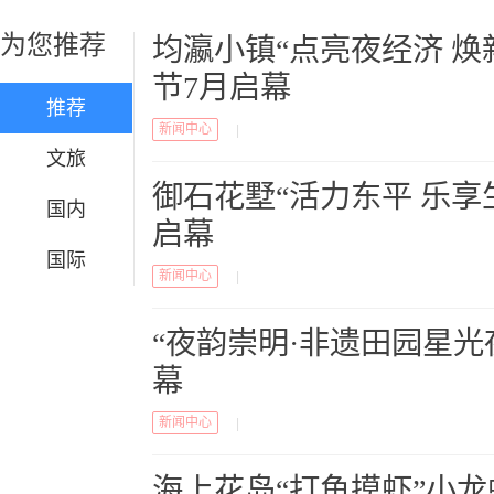
为您推荐
均瀛小镇“点亮夜经济 焕
节7月启幕
推荐
新闻中心
|
文旅
御石花墅“活力东平 乐享
国内
启幕
国际
新闻中心
|
“夜韵崇明·非遗田园星光
幕
新闻中心
|
海上花岛“打鱼摸虾”小