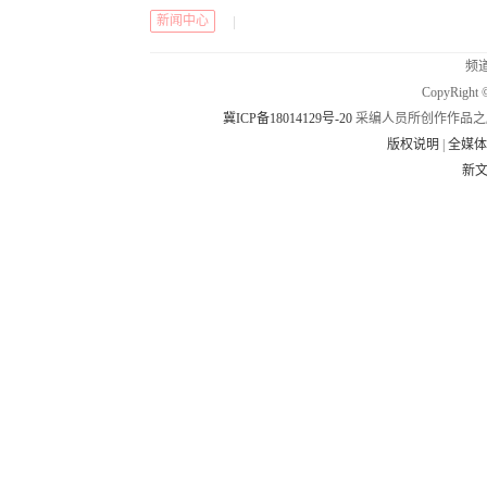
新闻中心
|
频道
CopyRig
冀ICP备18014129号-20
采编人员所创作作品之
版权说明
|
全媒
新