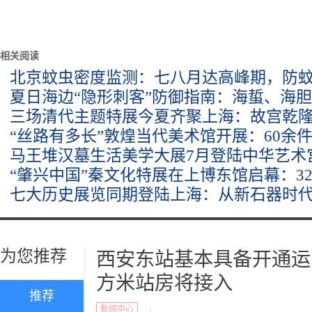
相关阅读
北京蚊虫密度监测：七八月达高峰期，防蚊
夏日海边“隐形刺客”防御指南：海蜇、海
三场清代主题特展今夏齐聚上海：故宫乾
“丝路有多长”敦煌当代美术馆开展：60余
马王堆汉墓生活美学大展7月登陆中华艺术宫
“肇兴中国”秦文化特展在上博东馆启幕：3
七大历史展览同期登陆上海：从新石器时
为您推荐
西安东站基本具备开通运
方米站房将接入
推荐
新闻中心
|