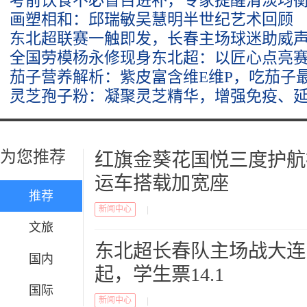
考前饮食不必盲目进补，专家提醒清淡均
画塑相和：邱瑞敏吴慧明半世纪艺术回顾
东北超联赛一触即发，长春主场球迷助威
全国劳模杨永修现身东北超：以匠心点亮
茄子营养解析：紫皮富含维E维P，吃茄子
灵芝孢子粉：凝聚灵芝精华，增强免疫、
为您推荐
红旗金葵花国悦三度护航
运车搭载加宽座
推荐
新闻中心
|
文旅
东北超长春队主场战大连：
国内
起，学生票14.1
国际
新闻中心
|