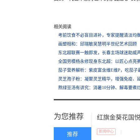
相关阅读
考前饮食不必盲目进补，专家提醒清淡均
画塑相和：邱瑞敏吴慧明半世纪艺术回顾
东北超联赛一触即发，长春主场球迷助威
全国劳模杨永修现身东北超：以匠心点亮
茄子营养解析：紫皮富含维E维P，吃茄子
灵芝孢子粉：凝聚灵芝精华，增强免疫、
熬绿豆汤有讲究：消暑10分钟、解毒要煮
为您推荐
红旗金葵花国
新闻中心
|
推荐