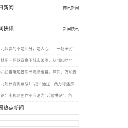
讯新闻
商讯新闻
闻快讯
新闻快讯
东北超赢的不是比分，是人心——一场全民“
吉林用一场球赛赢下城市破圈，从“路过地”
2026长春哦啦音乐节燃情启幕，痛仰、万能青
东北超长春揭幕战1-1战平通辽：两万球迷沸
评论：电视剧创作不应沦为“话题拼贴”，角
周热点新闻