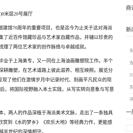
商
0米层20号展厅
馆建馆70周年的重要项目，也是迄今为止关于这对海派
新
集了近百件馆藏珍品与艺术家自藏作品，并辅以珍贵的
梳理了两位艺术家的创作脉络与卓越成就。
毕业于上海美专，又一同在上海油画雕塑院工作。半个
深耕雕塑，在艺术道路上彼此滋养、相互映照。展览分
者呈现了他们在激情岁月中记录时代、刻画平凡民众的现
流后，将国际视野融入本土实践，从写实转向意象与写意
一
本，两人的作品深植于海派美术文脉，走出了一条独具
能欣赏到《水的梦乡》《欢乐大地》等经典力作，更能感
越半世纪的深情相守。