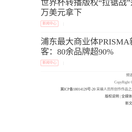
世界杯转播版权“拉锯战”落
万美元拿下
新闻中心
|
浦东最大商业体PRISM
客：80余品牌超90%
新闻中心
|
频道
CopyRig
冀ICP备18014129号-20
采编人员所创作作品之
版权说明
|
全媒
新