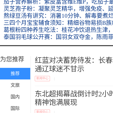
茄子营养解析：紫皮富含维E维P，吃茄子
灵芝孢子粉：凝聚灵芝精华，增强免疫、
熬绿豆汤有讲究：消暑10分钟、解毒要煮
三四个月宝宝辅食须知：精细谷物易损B族
葛根粉四种养生吃法：桂花冲饮退热生津
泰国羽毛球公开赛：国羽女双夺金，陈雨
为您推荐
红蓝对决蓄势待发：长春
通辽球迷不甘示
推荐
新闻中心
|
文旅
东北超揭幕战倒计时2小
国内
精神饱满展现
国际
新闻中心
|