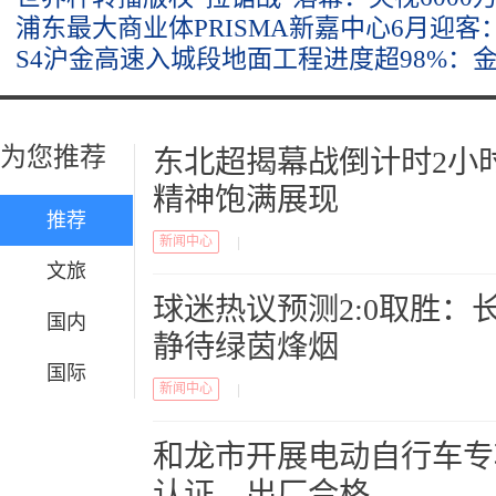
浦东最大商业体PRISMA新嘉中心6月迎客：
S4沪金高速入城段地面工程进度超98%：
为您推荐
东北超揭幕战倒计时2小
精神饱满展现
推荐
新闻中心
|
文旅
球迷热议预测2:0取胜：
国内
静待绿茵烽烟
国际
新闻中心
|
和龙市开展电动自行车专
认证、出厂合格