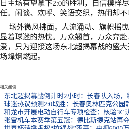
日主场有望拿下2:0的胜利，自信模样
任。闲谈、欢呼、笑语交织，热闹却不
场外微风拂面，人流涌动、旗帜摇曳
显着球迷的热忱。万众翘首，万众奔赴
爱，只为迎接这场东北超揭幕战的盛大
场烽烟燃起。
相关阅读
东北超揭幕战倒计时2小时：长春队入场，
球迷热议预测2:0取胜：长春奥林匹克公园
和龙市开展电动自行车专项检查：核验3C
张雪机车本赛季第五冠：德比斯捷克站再
世界杯转播版权“拉锯战”落幕：央视6000