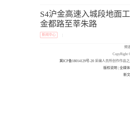
S4沪金高速入城段地面工
金都路至莘朱路
新闻中心
|
频道
CopyRig
冀ICP备18014129号-20
采编人员所创作作品之
版权说明
|
全媒
新