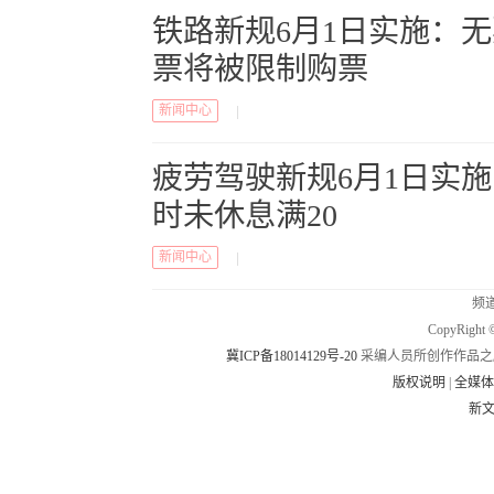
铁路新规6月1日实施：
票将被限制购票
新闻中心
|
疲劳驾驶新规6月1日实
时未休息满20
新闻中心
|
频道
CopyRig
冀ICP备18014129号-20
采编人员所创作作品之
版权说明
|
全媒
新