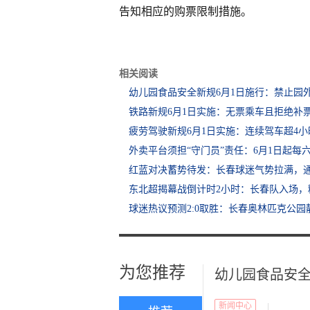
告知相应的购票限制措施。
相关阅读
幼儿园食品安全新规6月1日施行：禁止园
铁路新规6月1日实施：无票乘车且拒绝补
疲劳驾驶新规6月1日实施：连续驾车超4小
外卖平台须担“守门员”责任：6月1日起每
红蓝对决蓄势待发：长春球迷气势拉满，
东北超揭幕战倒计时2小时：长春队入场，
球迷热议预测2:0取胜：长春奥林匹克公园
为您推荐
幼儿园食品安全
新闻中心
|