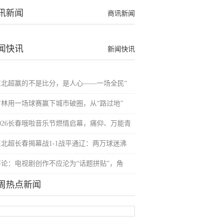
讯新闻
商讯新闻
闻快讯
新闻快讯
东北超赢的不是比分，是人心——一场全民“
吉林用一场球赛赢下城市破圈，从“路过地”
2026长春哦啦音乐节燃情启幕，痛仰、万能青
东北超长春揭幕战1-1战平通辽：两万球迷沸
评论：电视剧创作不应沦为“话题拼贴”，角
周热点新闻