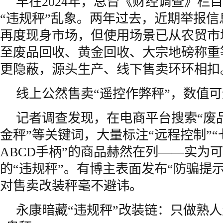
早在2024年，总台《财经调查》栏
“违规秤”乱象。两年过去，近期举报信
再度现身市场，但使用场景已从农贸市
至废品回收、黄金回收、大宗地磅称重
更隐蔽，源头生产、线下售卖环环相扣
线上公然售卖“遥控作弊秤”，数值
记者调查发现，在电商平台搜索“废品
金秤”等关键词，大量标注“远程控制”“
ABCD手柄”的商品赫然在列——实为
的“违规秤”。有博主表面发布“防骗提
对售卖改装秤毫不避讳。
永康暗藏“违规秤”改装链：只做熟