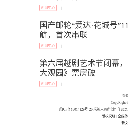
新闻中心
|
国产邮轮“爱达·花城号”1
航，首次串联
新闻中心
|
第六届越剧艺术节闭幕，
大观园》票房破
新闻中心
|
频道
CopyRig
冀ICP备18014129号-20
采编人员所创作作品之
版权说明
|
全媒
新