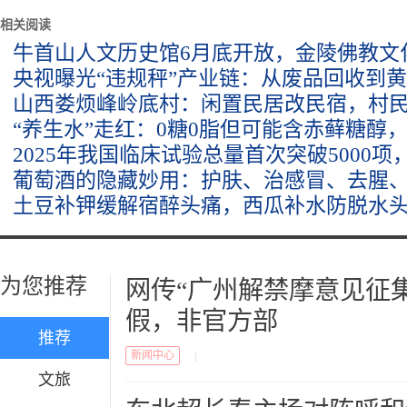
相关阅读
牛首山人文历史馆6月底开放，金陵佛教文化
央视曝光“违规秤”产业链：从废品回收到
山西娄烦峰岭底村：闲置民居改民宿，村民
“养生水”走红：0糖0脂但可能含赤藓糖醇
2025年我国临床试验总量首次突破5000
葡萄酒的隐藏妙用：护肤、治感冒、去腥
土豆补钾缓解宿醉头痛，西瓜补水防脱水
为您推荐
网传“广州解禁摩意见征
假，非官方部
推荐
新闻中心
|
文旅