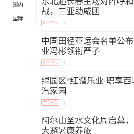
东北超长春主场对阵呼和
国内
战，三亚助威团
国际
新闻中心
|
中国田径亚运会名单公布
业冯彬领衔严子
新闻中心
|
绿园区“红谱乐业·职享西
汽家园
新闻中心
|
阿尔山圣水文化周启幕，
大避暑康养旅