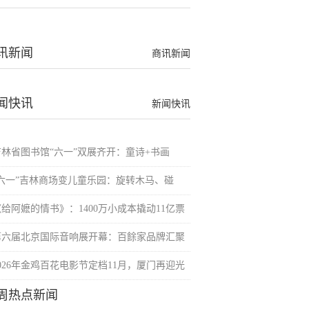
讯新闻
商讯新闻
闻快讯
新闻快讯
吉林省图书馆“六一”双展齐开：童诗+书画
“六一”吉林商场变儿童乐园：旋转木马、碰
《给阿嬷的情书》：1400万小成本撬动11亿票
第六届北京国际音响展开幕：百餘家品牌汇聚
2026年金鸡百花电影节定档11月，厦门再迎光
周热点新闻