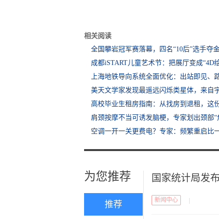
相关阅读
全国攀岩冠军赛落幕，四名“10后”选手夺
成都iSTART儿童艺术节：把展厅变成“4D
上海地铁导向系统全面优化：出站即见、
美天文学家发现最遥远闪烁类星体，来自宇宙
高校毕业生租房指南：从找房到退租，这
肩颈按摩不当可诱发脑梗，专家划出颈部“
空调一开一关更费电？专家：频繁重启比
为您推荐
国家统计局发布5月
新闻中心
|
推荐