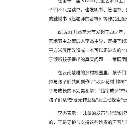
在第十二届iSTART儿童艺术节
子们不只是读书，也发明书、管理书、
的触摸书《赵老师的音符》等作品汇聚
iSTART儿童艺术节发起于201
艺术节由总策展人李杰主导，连接了超过6
平方米展厅改造成一本可以走进去的“4D
于倾听孩子提出的真实问题——策展团
在云南楚雄的乡村校园里，孩子们“
师与孩子们共同创作了“魂骨花村·神树
子与成长的不完美和解：“错字成诗”单
孩子们从“想要无作业岛”到主动探索“
李杰表示：“儿童的发声与行动仍
的，正是守护与支持这些珍贵的声音与