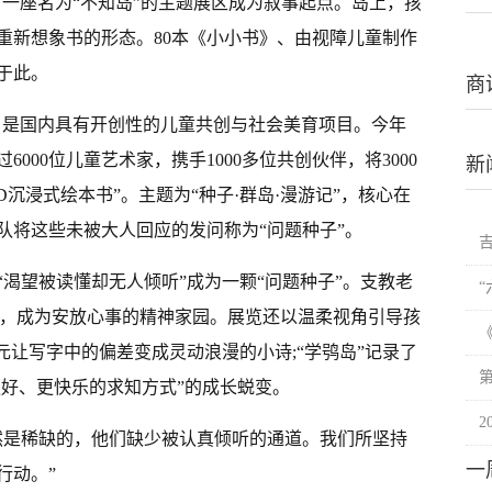
上，一座名为“不知岛”的主题展区成为叙事起点。岛上，孩
重新想象书的形态。80本《小小书》、由视障儿童制作
于此。
商
4年，是国内具有开创性的儿童共创与社会美育项目。今年
000位儿童艺术家，携手1000多位共创伙伴，将3000
新
沉浸式绘本书”。主题为“种子·群岛·漫游记”，核心在
队将这些未被大人回应的发问称为“问题种子”。
渴望被读懂却无人倾听”成为一颗“问题种子”。支教老
”，成为安放心事的精神家园。展览还以温柔视角引导孩
元让写字中的偏差变成灵动浪漫的小诗;“学鸮岛”记录了
更好、更快乐的求知方式”的成长蜕变。
然是稀缺的，他们缺少被认真倾听的通道。我们所坚持
一
行动。”