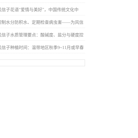
风信子花语“爱情与美好”，中国传统文化中
控制水分防积水、定期检查病虫害——为风信
风信子水质管理要点：酸碱度、盐分与硬度控
风信子种植时间：温带地区秋季9~11月或早春