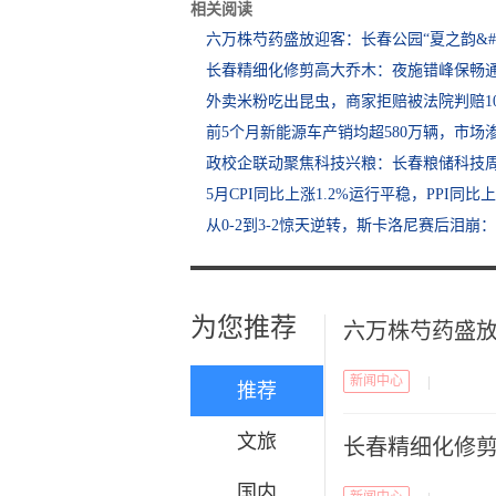
相关阅读
六万株芍药盛放迎客：长春公园“夏之韵&#12
长春精细化修剪高大乔木：夜施错峰保畅通
外卖米粉吃出昆虫，商家拒赔被法院判赔10
前5个月新能源车产销均超580万辆，市场
政校企联动聚焦科技兴粮：长春粮储科技
5月CPI同比上涨1.2%运行平稳，PPI同比上
从0-2到3-2惊天逆转，斯卡洛尼赛后泪崩
为您推荐
六万株芍药盛放迎
新闻中心
|
推荐
文旅
长春精细化修剪
国内