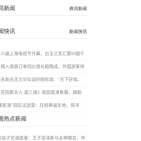
讯新闻
商讯新闻
闻快讯
新闻快讯
第31届上海电视节开幕，白玉兰奖汇聚60国千
暑期入境游订单同比增长超两成，外国游客将
张永新白玉兰论坛谈好剧标准：“天下好戏，
《花阳郡夫人·扈三娘》郎园首演售罄，越剧
“美影源”园区试运营：在经典诞生地，探寻
周热点新闻
风信子花语故事：王子亚泽斯与女神赠花，传