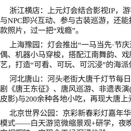
浙江横店：上元灯会结合影视IP，
与NPC即兴互动、参与古装巡游，还
款照片，过一把“戏瘾”。
上海豫园：灯会推出“一马当先·节庆
偶、机器小马穿梭，搭配江南舞韵、戏
艺，打造“可看、可玩、可沉浸”的海派
河北唐山：河头老街大唐千灯节每日
剧《唐王东征》、唐风巡游、非遗表演
皮影)与200余种各地小吃，再现大唐上
北京世界公园：京彩新春彩灯嘉年华创
模式——白天游览微缩景观+研学，夜