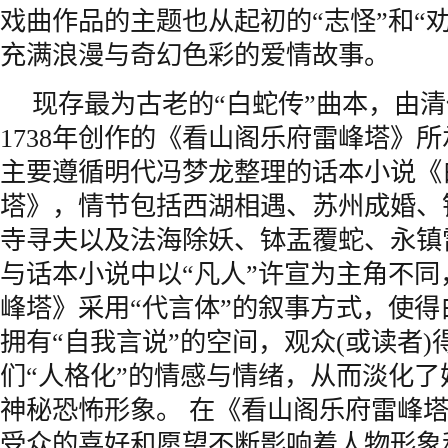
戏曲作品的主题也从起初的“志怪”和“
充满浪漫与奇幻色彩的爱情故事。
现存最为古老的“白蛇传”曲本，由
1738年创作的《看山阁乐府雷峰塔》
主要遵循明代冯梦龙整理的话本小说《
塔》，情节包括西湖相遇、苏州成婚、
寺寻夫以及法海除妖、钵盂覆蛇、永镇
与话本小说中以“凡人”许宣为主角不
峰塔》采用“代言体”的叙事方式，使
拥有“自我言说”的空间，观众(或读者
们“人格化”的情感与情绪，从而淡化了
神秘恐怖形象。 在《看山阁乐府雷峰
受众的喜好和愿望不断影响着人物形象