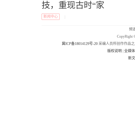
技，重现古时“家
新闻中心
|
频道
CopyRig
冀ICP备18014129号-20
采编人员所创作作品之
版权说明
|
全媒
新