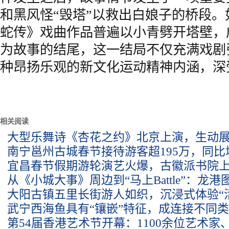
和黑风怪“毁塔”以救出白娘子的桥段
蛇传》戏曲作品普遍以小青劈开塔壁，
为故事的结尾，这一结局不仅充满戏剧
种昂扬乐观的新文化运动精神内涵，深
相关阅读
大型乐舞诗《杏花之约》北京上演，生动
南宁邕州古城春节接待游客超195万，同比增
宜昌春节假期游轮演艺火爆，古徽派书院
从《小城大事》周边到“马上Battle”：龙
大阳古镇五里长街游人如织，沉浸式体验“
武宁西海鱼具有“镶嵌”特征，成连接不同类
第54届香港艺术节开幕：1100余位艺术家、