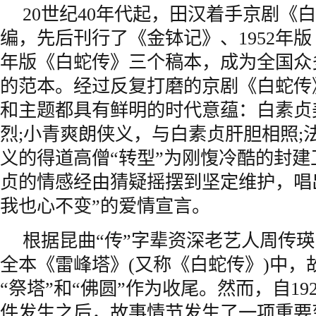
20世纪40年代起，田汉着手京剧《
编，先后刊行了《金钵记》、1952年版
年版《白蛇传》三个稿本，成为全国众
的范本。经过反复打磨的京剧《白蛇传
和主题都具有鲜明的时代意蕴：白素贞
烈;小青爽朗侠义，与白素贞肝胆相照;
义的得道高僧“转型”为刚愎冷酷的封建
贞的情感经由猜疑摇摆到坚定维护，唱
我也心不变”的爱情宣言。
根据昆曲“传”字辈资深老艺人周传
全本《雷峰塔》(又称《白蛇传》)中，
“祭塔”和“佛圆”作为收尾。然而，自19
件发生之后，故事情节发生了一项重要