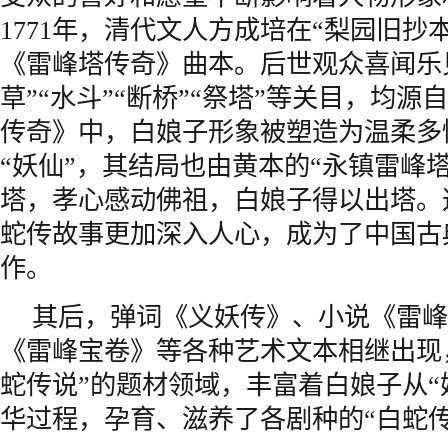
1771年，清代文人方成培在“梨园旧抄
《雷峰塔传奇》曲本。后世观众喜闻乐见的
草”“水斗”“断桥”“祭塔”等关目，均
传奇》中，白娘子形象被塑造为温柔多
“妖仙”，其结局也由黄本的“永镇雷峰
塔，孝心感动佛祖，白娘子得以出塔。
蛇传故事更加深入人心，成为了中国古
作。
其后，弹词《义妖传》、小说《雷峰
《雷峰宝卷》等各种艺术文本相继出现
蛇传说”的题材领域，丰富着白娘子从“妖
华过程，孕育、滋养了各剧种的“白蛇传