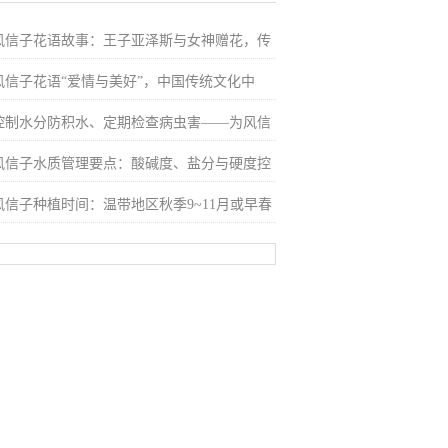
风信子花语故事：王子亚泽斯与女神赠花，传
风信子花语“爱情与美好”，中国传统文化中
控制水分防积水、定期检查病虫害——为风信
风信子水质管理要点：酸碱度、盐分与硬度控
风信子种植时间：温带地区秋季9~11月或早春