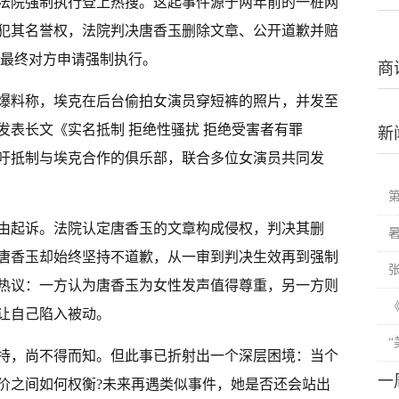
被法院强制执行登上热搜。这起事件源于两年前的一桩网
犯其名誉权，法院判决唐香玉删除文章、公开道歉并赔
，最终对方申请强制执行。
商
行爆料称，埃克在后台偷拍女演员穿短裤的照片，并发至
发表长文《实名抵制 拒绝性骚扰 拒绝受害者有罪
新
吁抵制与埃克合作的俱乐部，联合多位女演员共同发
由起诉。法院认定唐香玉的文章构成侵权，判决其删
唐香玉却始终坚持不道歉，从一审到判决生效再到强制
热议：一方认为唐香玉为女性发声值得尊重，另一方则
让自己陷入被动。
持，尚不得而知。但此事已折射出一个深层困境：当个
一
价之间如何权衡?未来再遇类似事件，她是否还会站出