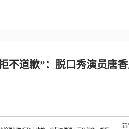
“拒不道歉”：脱口秀演员唐
新