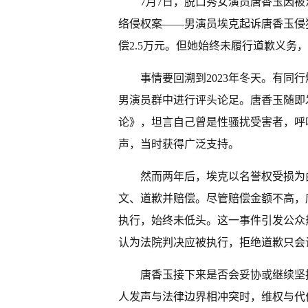
7月7日，脱口秀女演员唐香玉因
络侵权案——男演员埃克起诉唐香玉侵
偿2.5万元。但她始终未履行道歉义务
事情要回溯到2023年冬天。有同
男演员群中进行评头论足。唐香玉随即
论》，坦言自己曾是性骚扰受害者，呼
声，当时获得广泛支持。
然而两年后，埃克以名誉权受损为
文、道歉并赔偿。尽管赔偿金额不高，
执行，始终未低头。这一事件引发公众
认为法院判决应被执行，拒绝道歉只会
唐香玉接下来是否会妥协或继续坚
人发声与法律边界相冲突时，维权与代