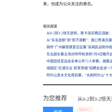
来，也成为公众关注的悬念。
相关阅读
从0-2到3-2惊天逆转，斯卡洛尼赛后泪崩
从“实名抵制”到“拒不道歉”：脱口秀演员
网传“广州解禁摩意见征集”系网民自制作
东北超长春主场对阵呼和浩特7月4日晚开
中国田径亚运会名单公布72人参赛，谢震
绿园区“红谱乐业·职享西城”招聘会走进一
阿尔山圣水文化周启幕，“水韵阿尔山”十
为您推荐
从0-2到3-
新闻中心
|