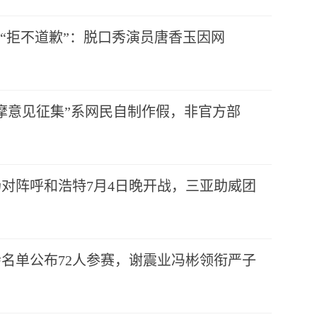
到“拒不道歉”：脱口秀演员唐香玉因网
摩意见征集”系网民自制作假，非官方部
对阵呼和浩特7月4日晚开战，三亚助威团
名单公布72人参赛，谢震业冯彬领衔严子