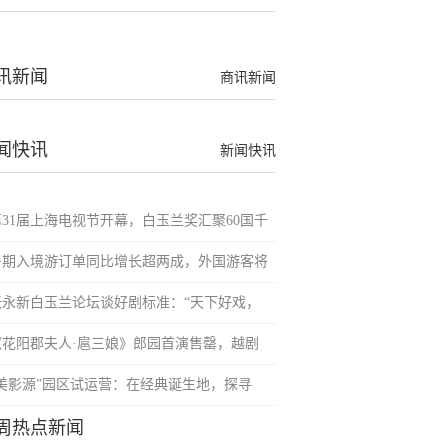
讯新闻
商讯新闻
闻快讯
新闻快讯
第31届上海电视节开幕，白玉兰奖汇聚60国千
暑期入境游订单同比增长超两成，外国游客将
张永新白玉兰论坛谈好剧标准：“天下好戏，
《花阳郡夫人·扈三娘》郎园首演售罄，越剧
“美影源”园区试运营：在经典诞生地，探寻
周热点新闻