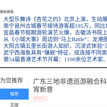
相关阅读
大型乐舞诗《杏花之约》北京上演，生动
南宁邕州古城春节接待游客超195万，同比增
宜昌春节假期游轮演艺火爆，古徽派书院
从《小城大事》周边到“马上Battle”：龙
大阳古镇五里长街游人如织，沉浸式体验“
武宁西海鱼具有“镶嵌”特征，成连接不同类
第54届香港艺术节开幕：1100余位艺术家、
为您推荐
广东三地非遗巡游融合科
宵新意
推荐
新闻中心
|
文旅