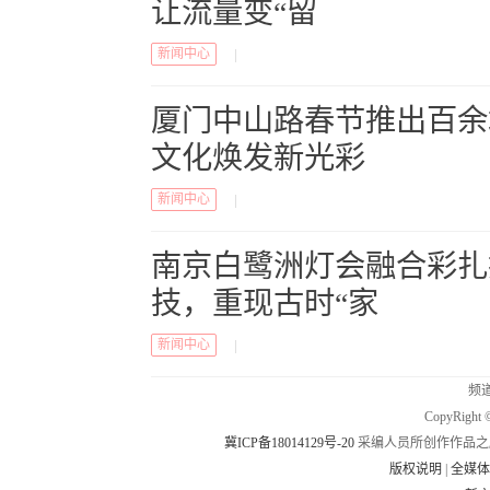
让流量变“留
新闻中心
|
厦门中山路春节推出百余
文化焕发新光彩
新闻中心
|
南京白鹭洲灯会融合彩扎
技，重现古时“家
新闻中心
|
频道
CopyRig
冀ICP备18014129号-20
采编人员所创作作品之
版权说明
|
全媒