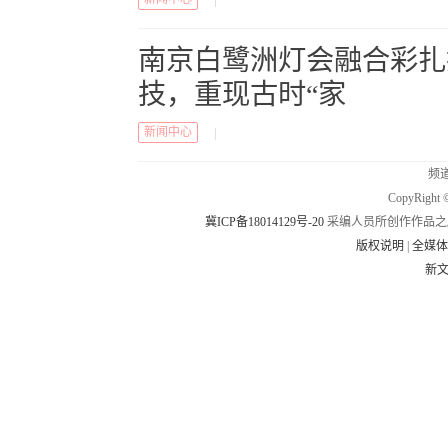
|
南京白鹭洲灯会融合彩扎
技，重现古时“家
新闻中心
|
频道
CopyRig
冀ICP备18014129号-20
采编人员所创作作品之
版权说明
|
全媒
新