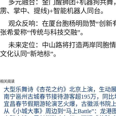
多元融合：金门醒狮团+机器狗共舞
雳、掌中、提线)+智能机器人同台。
观众反响：在厦台胞杨明勋赞“创新
张希爱称“传统与科技交融”。
未来定位：中山路将打造两岸同胞情
文化认同“新地标”。
相关阅读
大型乐舞诗《杏花之约》北京上演，生动
南宁邕州古城春节接待游客超195万，同比增
宜昌春节假期游轮演艺火爆，古徽派书院
从《小城大事》周边到“马上Battle”：龙