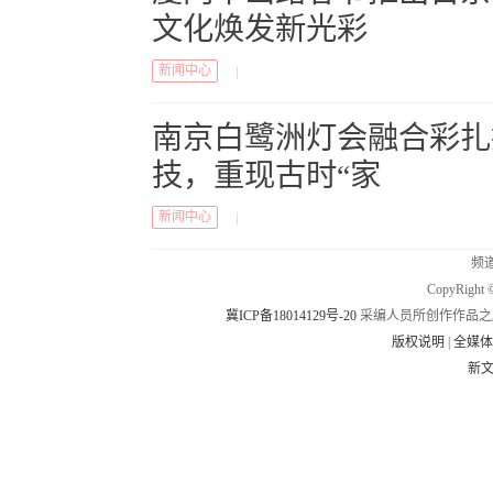
文化焕发新光彩
新闻中心
|
南京白鹭洲灯会融合彩扎
技，重现古时“家
新闻中心
|
频道
CopyRig
冀ICP备18014129号-20
采编人员所创作作品之
版权说明
|
全媒
新