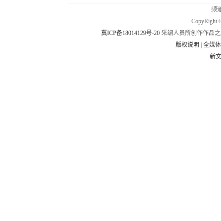
频道
CopyRig
冀ICP备18014129号-20
采编人员所创作作品之
版权说明
|
全媒
新