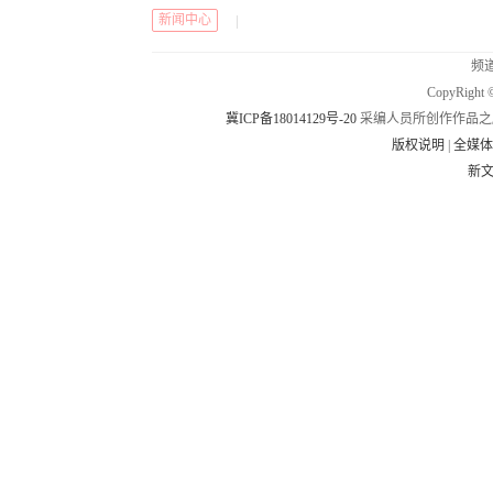
新闻中心
|
频道
CopyRig
冀ICP备18014129号-20
采编人员所创作作品之
版权说明
|
全媒
新