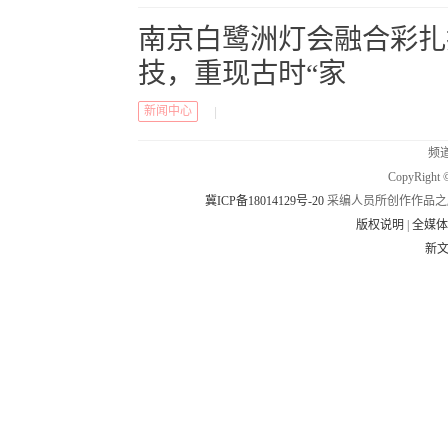
南京白鹭洲灯会融合彩扎
技，重现古时“家
新闻中心
|
频道
CopyRig
冀ICP备18014129号-20
采编人员所创作作品之
版权说明
|
全媒
新