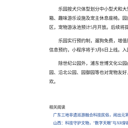
乐园按犬只体型划分中小型犬和大
箱、趣味游乐设施及宠主休息座椅。园
区，宠物游泳池预计5月开放。后续将
乐园实行预约制，遛狗免费，增值
信息预约，小程序将于3月6日上线。
除世纪公园外，浦东世博文化公园(
园、沿北公园、园御园等也对宠物友好
欢。
相关阅读
广东三地非遗巡游融合科技民俗，闹出元
山西：科技守护文物，“数字天眼”与XR穿