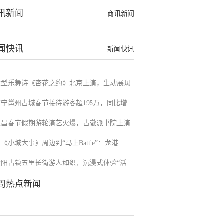
讯新闻
商讯新闻
闻快讯
新闻快讯
大型乐舞诗《杏花之约》北京上演，生动展现
南宁邕州古城春节接待游客超195万，同比增
宜昌春节假期游轮演艺火爆，古徽派书院上演
《小城大事》周边到“马上Battle”：龙港
大阳古镇五里长街游人如织，沉浸式体验“活
周热点新闻