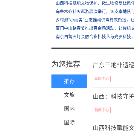
山西科技赋能文物保护，微生物修复让风化
乌鲁木齐社火巡游展演举行，16支本地队
乡村游“小而美”业态推动供需有效衔接，让
厦门中山路春节推出百余场活动，让传统
南京白鹭洲灯会融合彩扎技艺与光影科技，
为您推荐
广东三地非遗
新闻中心
|
推荐
文旅
山西：科技守护
国内
新闻中心
|
国际
山西科技赋能文