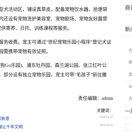
商
型犬活动区，铺设真草皮，配备宠物饮水器、拾便袋
内还设有宠物洗护美容室、宠物剧场、宠物友好露营
提供寄养、日托、训练课程等服务。
新
服务收费。宠主可通过“世纪宠物乐园小程序”登记犬证
入园需携带宠物有效证照。
狗Go乐园)、浦东牡丹园、森兰湖公园、张江红叶公
，部分设有独立宠物乐园，宠主可带“毛孩子”前往撒
从
责任编辑：admin
关键词：
一
2026-03-07
宵新意
2026-03-07
越让千年文明