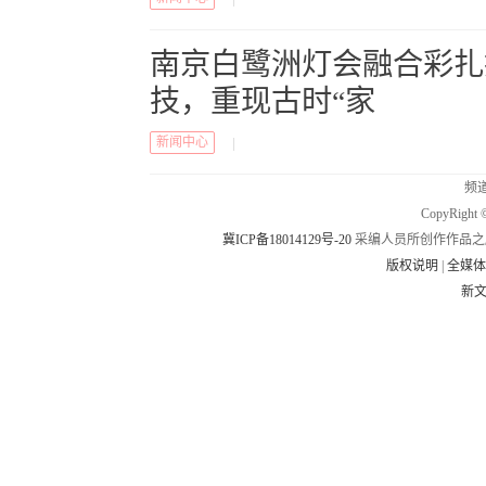
南京白鹭洲灯会融合彩扎
技，重现古时“家
新闻中心
|
频道
CopyRig
冀ICP备18014129号-20
采编人员所创作作品之
版权说明
|
全媒
新