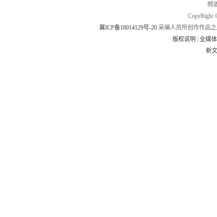
频道
CopyRig
冀ICP备18014129号-20
采编人员所创作作品之
版权说明
|
全媒
新